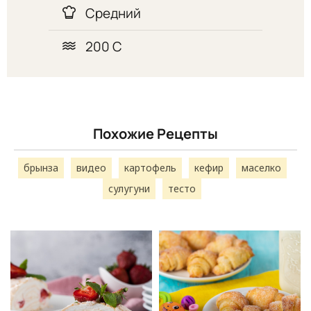
Средний
200 С
Похожие Рецепты
брынза
видео
картофель
кефир
маселко
сулугуни
тесто