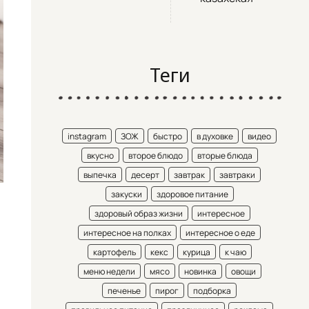
Теги
instagram
ЗОЖ
быстро
в духовке
видео
вкусно
второе блюдо
вторые блюда
выпечка
десерт
завтрак
завтраки
закуски
здоровое питание
здоровый образ жизни
интересное
интересное на полках
интересное о еде
картофель
кекс
курица
к чаю
меню недели
мясо
новинка
овощи
печенье
пирог
подборка