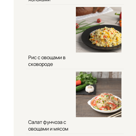
Рис с овощами в
сковороде
Салат фунчоза с
овощами и мясом