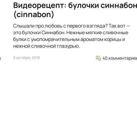
Видеорецепт: булочки синнабо
(cinnabon)
Слышали про любовь с первого взгляда? Так вот —
это булочки Синнабон. Нежные мягкие сливочные
булки с умопомрачительным ароматом корицы и
нежной сливочной глазурью.
в
3 октября, 2018
40 комментарие