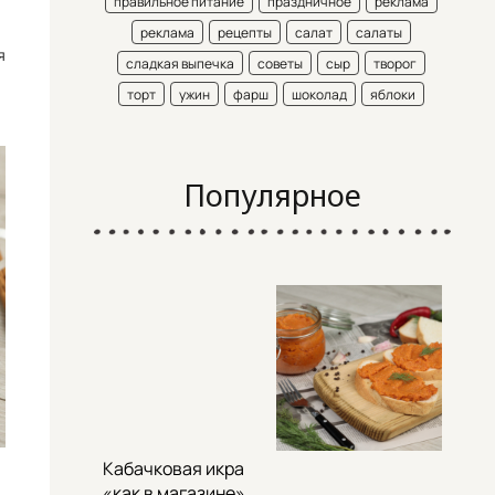
правильное питание
праздничное
реклама
реклама
рецепты
салат
салаты
я
сладкая выпечка
советы
сыр
творог
торт
ужин
фарш
шоколад
яблоки
Популярное
Кабачковая икра
«как в магазине»