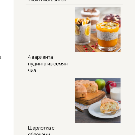
н
4 варианта
в
пудинга из семян
чиа
Шарлотка с
яблоками