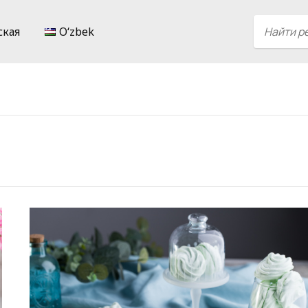
ская
Oʻzbek