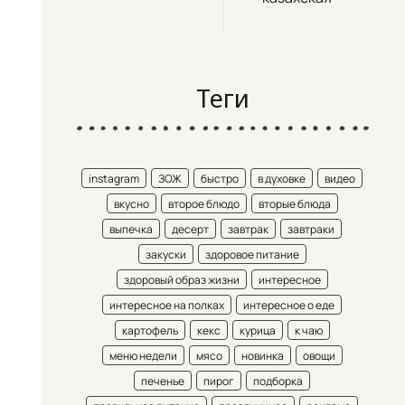
Теги
instagram
ЗОЖ
быстро
в духовке
видео
вкусно
второе блюдо
вторые блюда
выпечка
десерт
завтрак
завтраки
закуски
здоровое питание
здоровый образ жизни
интересное
интересное на полках
интересное о еде
картофель
кекс
курица
к чаю
меню недели
мясо
новинка
овощи
печенье
пирог
подборка