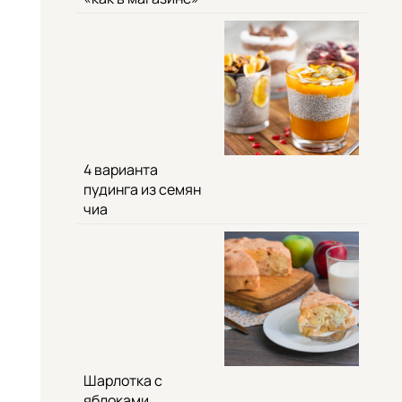
4 варианта
пудинга из семян
чиа
Шарлотка с
яблоками