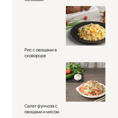
Рис с овощами в
сковороде
Салат фунчоза с
овощами и мясом