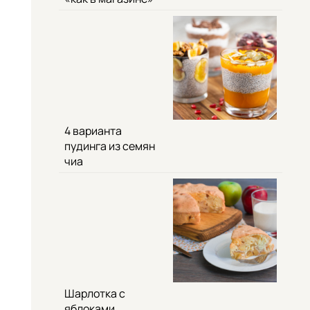
4 варианта
пудинга из семян
чиа
Шарлотка с
яблоками