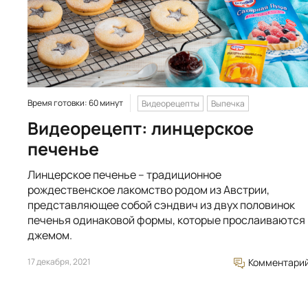
Время готовки: 60 минут
Видеорецепты
Выпечка
Видеорецепт: линцерское
печенье
Линцерское печенье – традиционное
рождественское лакомство родом из Австрии,
представляющее собой сэндвич из двух половинок
печенья одинаковой формы, которые прослаиваются
джемом.
17 декабря, 2021
Комментари