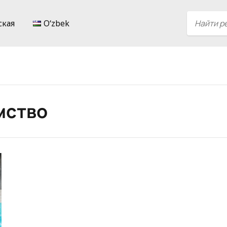
ская
Oʻzbek
мство