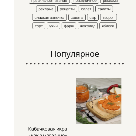
правильное питание
праздничное
реклама
реклама
рецепты
салат
салаты
сладкая выпечка
советы
сыр
творог
торт
ужин
фарш
шоколад
яблоки
Популярное
Кабачковая икра
«как в магазине»