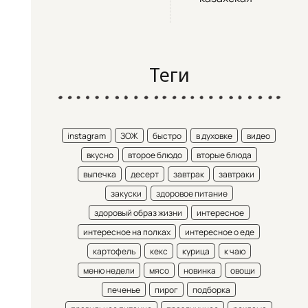
Теги
instagram
ЗОЖ
быстро
в духовке
видео
вкусно
второе блюдо
вторые блюда
выпечка
десерт
завтрак
завтраки
закуски
здоровое питание
здоровый образ жизни
интересное
интересное на полках
интересное о еде
картофель
кекс
курица
к чаю
меню недели
мясо
новинка
овощи
печенье
пирог
подборка