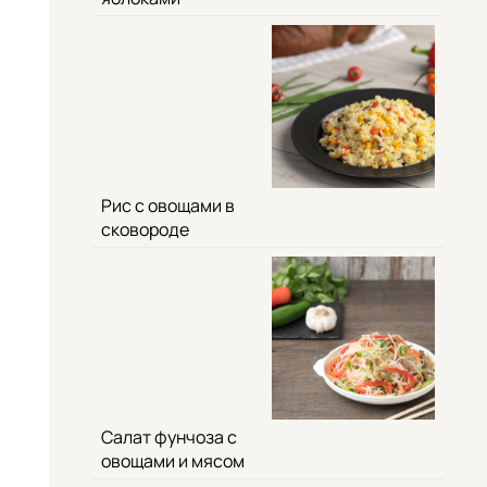
Рис с овощами в
сковороде
Салат фунчоза с
овощами и мясом