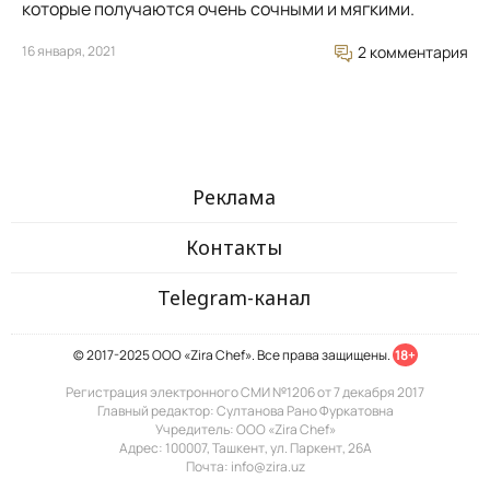
которые получаются очень сочными и мягкими.
16 января, 2021
2 комментария
Реклама
Контакты
Telegram-канал
© 2017-2025 ООО «Zira Chef». Все права защищены.
18+
Регистрация электронного СМИ №1206 от 7 декабря 2017
Главный редактор: Султанова Рано Фуркатовна
Учредитель: ООО «Zira Chef»
Адрес: 100007, Ташкент, ул. Паркент, 26А
Почта: info@zira.uz