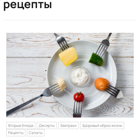
рецепты
Вторые блюда
Десерты
Завтраки
Здоровый образ жизни
Рецепты
Салаты