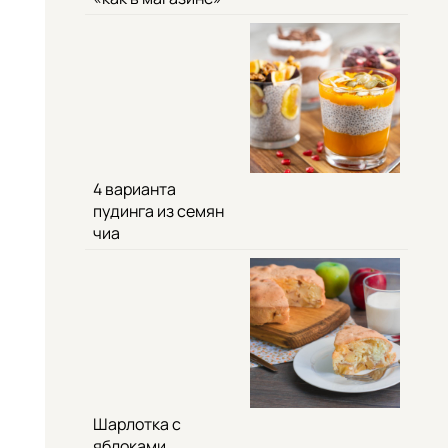
4 варианта
пудинга из семян
чиа
Шарлотка с
яблоками