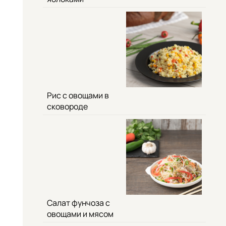
Рис с овощами в
сковороде
Салат фунчоза с
овощами и мясом