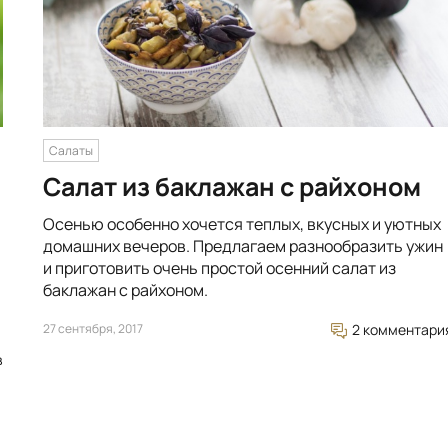
Салаты
Салат из баклажан с райхоном
Осенью особенно хочется теплых, вкусных и уютных
домашних вечеров. Предлагаем разнообразить ужин
и приготовить очень простой осенний салат из
баклажан с райхоном.
27 сентября, 2017
2 комментари
в