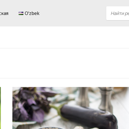
ская
Oʻzbek