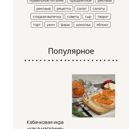
правильное питание
праздничное
реклама
реклама
рецепты
салат
салаты
сладкая выпечка
советы
сыр
творог
торт
ужин
фарш
шоколад
яблоки
Популярное
Кабачковая икра
«как в магазине»