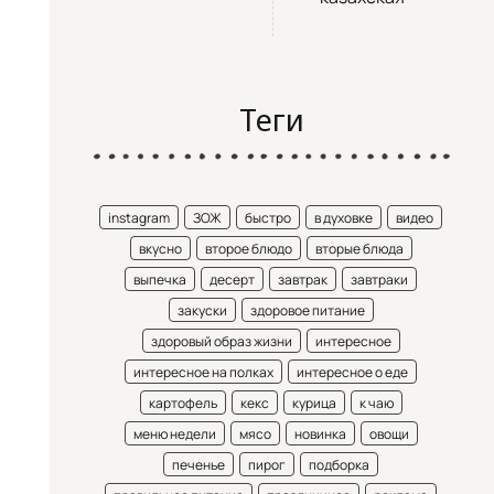
Теги
instagram
ЗОЖ
быстро
в духовке
видео
вкусно
второе блюдо
вторые блюда
выпечка
десерт
завтрак
завтраки
закуски
здоровое питание
здоровый образ жизни
интересное
интересное на полках
интересное о еде
картофель
кекс
курица
к чаю
меню недели
мясо
новинка
овощи
печенье
пирог
подборка