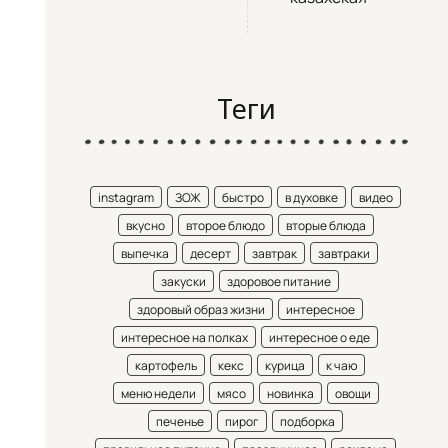
Теги
instagram
ЗОЖ
быстро
в духовке
видео
вкусно
второе блюдо
вторые блюда
выпечка
десерт
завтрак
завтраки
закуски
здоровое питание
здоровый образ жизни
интересное
интересное на полках
интересное о еде
картофель
кекс
курица
к чаю
меню недели
мясо
новинка
овощи
печенье
пирог
подборка