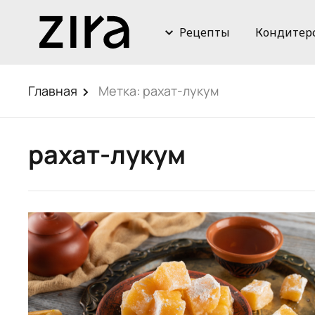
Рецепты
Кондитер
Главная
Метка:
рахат-лукум
рахат-лукум