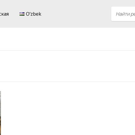
ская
Oʻzbek