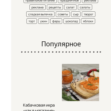
правильное питание
праздничное
реклама
реклама
рецепты
салат
салаты
сладкая выпечка
советы
сыр
творог
торт
ужин
фарш
шоколад
яблоки
Популярное
Кабачковая икра
«как в магазине»