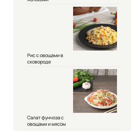
Рис с овощами в
сковороде
Салат фунчоза с
овощами и мясом