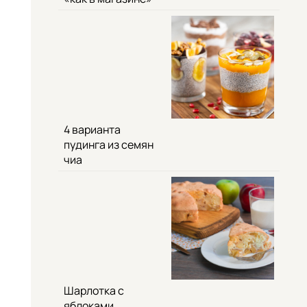
4 варианта
пудинга из семян
чиа
Шарлотка с
яблоками