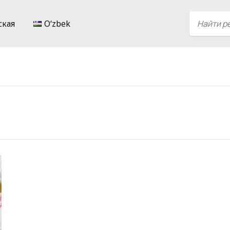
ская
Oʻzbek