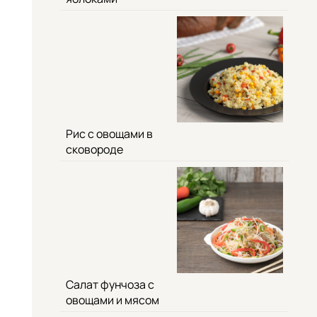
Рис с овощами в
сковороде
Салат фунчоза с
овощами и мясом