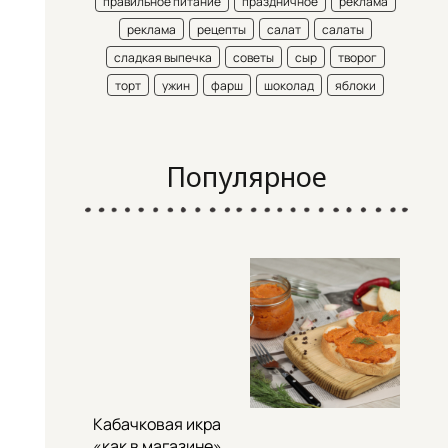
правильное питание
праздничное
реклама
реклама
рецепты
салат
салаты
сладкая выпечка
советы
сыр
творог
торт
ужин
фарш
шоколад
яблоки
Популярное
Кабачковая икра
«как в магазине»