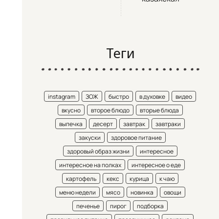
Теги
instagram
ЗОЖ
быстро
в духовке
видео
вкусно
второе блюдо
вторые блюда
выпечка
десерт
завтрак
завтраки
закуски
здоровое питание
здоровый образ жизни
интересное
интересное на полках
интересное о еде
картофель
кекс
курица
к чаю
меню недели
мясо
новинка
овощи
печенье
пирог
подборка