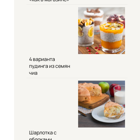
4 варианта
пудинга из семян
чиа
Шарлотка с
яблоками