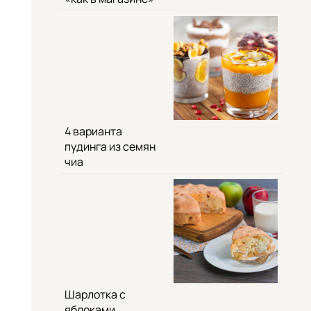
4 варианта
пудинга из семян
чиа
Шарлотка с
яблоками