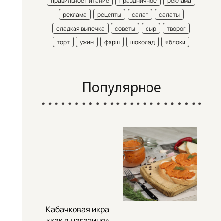
правильное питание
праздничное
реклама
реклама
рецепты
салат
салаты
сладкая выпечка
советы
сыр
творог
торт
ужин
фарш
шоколад
яблоки
Популярное
Кабачковая икра
«как в магазине»