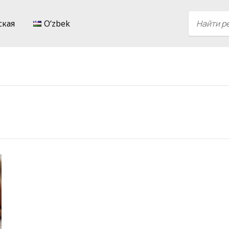
ская
Oʻzbek