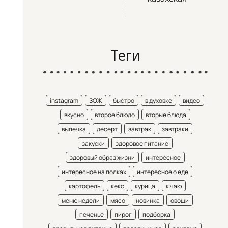
Теги
instagram
ЗОЖ
быстро
в духовке
видео
вкусно
второе блюдо
вторые блюда
выпечка
десерт
завтрак
завтраки
закуски
здоровое питание
здоровый образ жизни
интересное
интересное на полках
интересное о еде
картофель
кекс
курица
к чаю
меню недели
мясо
новинка
овощи
печенье
пирог
подборка