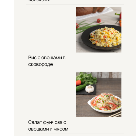
Рис с овощами в
сковороде
Салат фунчоза с
овощами и мясом