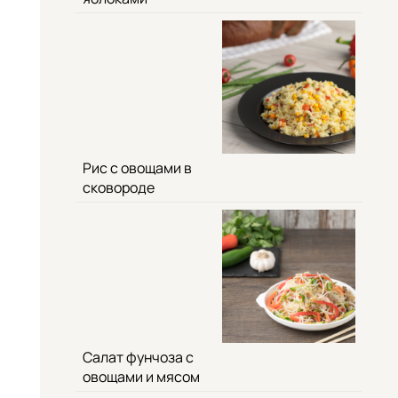
Рис с овощами в
сковороде
Салат фунчоза с
овощами и мясом