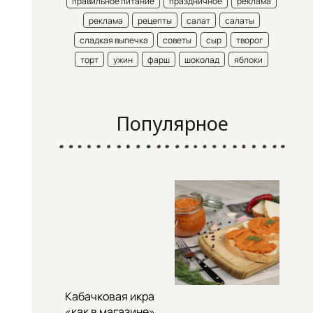
правильное питание
праздничное
реклама
реклама
рецепты
салат
салаты
сладкая выпечка
советы
сыр
творог
торт
ужин
фарш
шоколад
яблоки
Популярное
Кабачковая икра
«как в магазине»