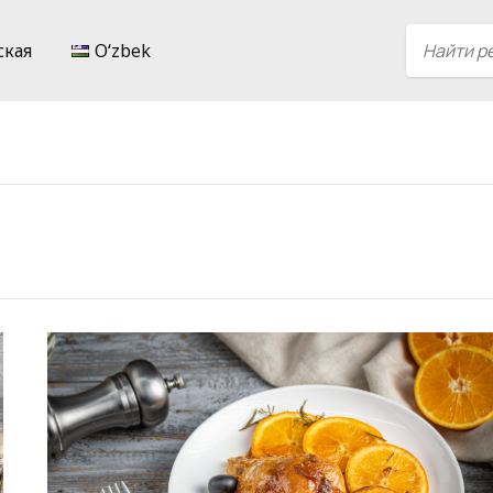
ская
Oʻzbek