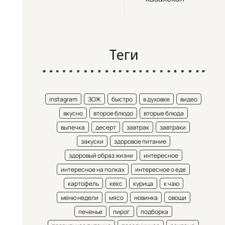
Теги
instagram
ЗОЖ
быстро
в духовке
видео
вкусно
второе блюдо
вторые блюда
выпечка
десерт
завтрак
завтраки
закуски
здоровое питание
здоровый образ жизни
интересное
интересное на полках
интересное о еде
картофель
кекс
курица
к чаю
меню недели
мясо
новинка
овощи
печенье
пирог
подборка