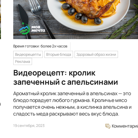
Время готовки: более 2х часов
Видеорецепты
Вторые блюда
Здоровый образ жизни
Реклама
Видеорецепт: кролик
запеченный с апельсинами
Ароматный кролик запеченный в апельсинах — это
блюдо порадует любого гурмана. Кроличье мясо
й
получается очень нежным, а кислинка апельсина и
сладость меда раскрывают весь вкус блюда.
19 сентября, 2023
Комментари