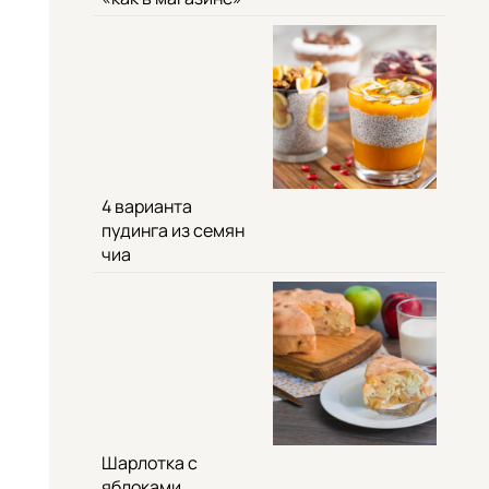
4 варианта
пудинга из семян
чиа
Шарлотка с
яблоками