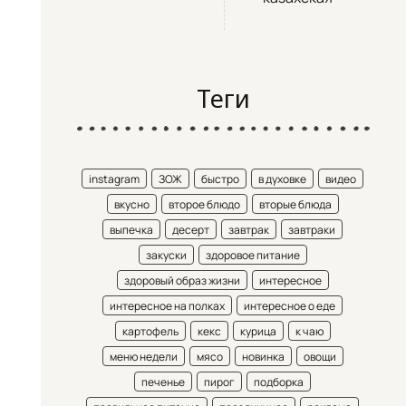
Теги
instagram
ЗОЖ
быстро
в духовке
видео
вкусно
второе блюдо
вторые блюда
выпечка
десерт
завтрак
завтраки
закуски
здоровое питание
здоровый образ жизни
интересное
интересное на полках
интересное о еде
картофель
кекс
курица
к чаю
меню недели
мясо
новинка
овощи
печенье
пирог
подборка