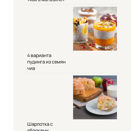
4 варианта
пудинга из семян
чиа
Шарлотка с
яблоками