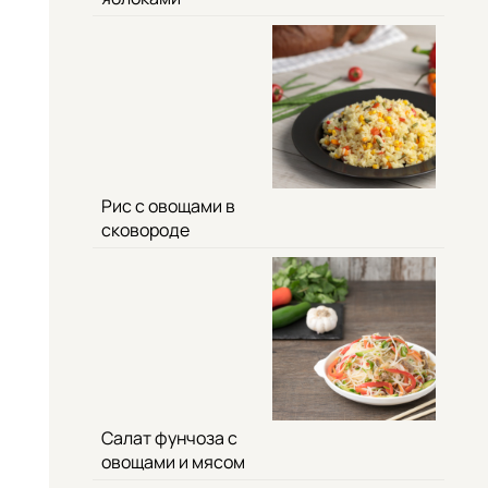
Рис с овощами в
сковороде
Салат фунчоза с
овощами и мясом