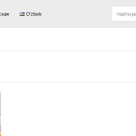
ская
Oʻzbek