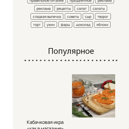
правильное питание
праздничное
реклама
реклама
рецепты
салат
салаты
сладкая выпечка
советы
сыр
творог
торт
ужин
фарш
шоколад
яблоки
Популярное
Кабачковая икра
«как в магазине»