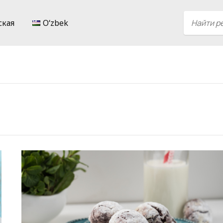
ская
Oʻzbek