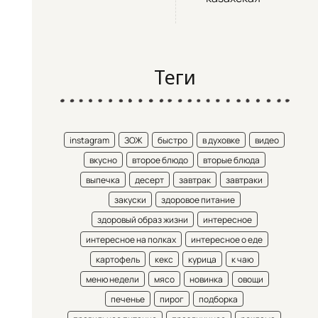
Теги
instagram
ЗОЖ
быстро
в духовке
видео
вкусно
второе блюдо
вторые блюда
выпечка
десерт
завтрак
завтраки
закуски
здоровое питание
здоровый образ жизни
интересное
интересное на полках
интересное о еде
картофель
кекс
курица
к чаю
меню недели
мясо
новинка
овощи
печенье
пирог
подборка