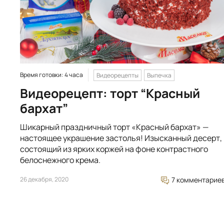
Время готовки: 4 часа
Видеорецепты
Выпечка
Видеорецепт: торт “Красный
бархат”
Шикарный праздничный торт «Красный бархат» —
настоящее украшение застолья! Изысканный десерт,
состоящий из ярких коржей на фоне контрастного
белоснежного крема.
26 декабря, 2020
7 комментарие