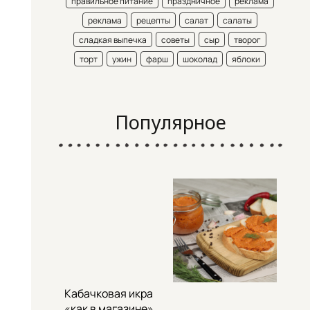
правильное питание
праздничное
реклама
реклама
рецепты
салат
салаты
сладкая выпечка
советы
сыр
творог
торт
ужин
фарш
шоколад
яблоки
Популярное
Кабачковая икра
«как в магазине»