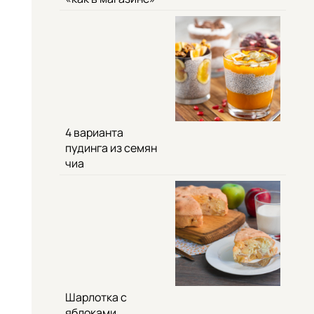
4 варианта
пудинга из семян
чиа
Шарлотка с
яблоками