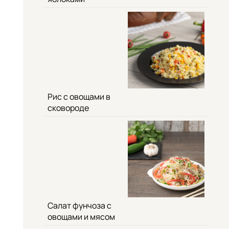
Рис с овощами в
сковороде
Салат фунчоза с
овощами и мясом