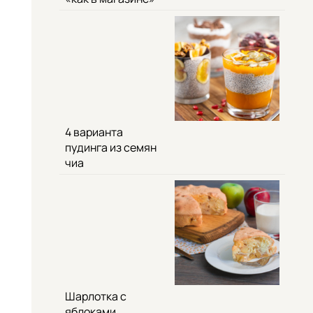
4 варианта
пудинга из семян
чиа
Шарлотка с
яблоками