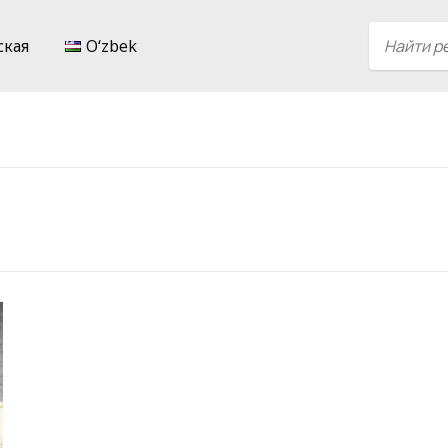
ская
Oʻzbek