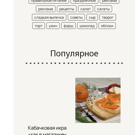
правильное питание
праздничное
реклама
реклама
рецепты
салат
салаты
сладкая выпечка
советы
сыр
творог
торт
ужин
фарш
шоколад
яблоки
Популярное
Кабачковая икра
«как в магазине»