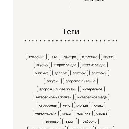
Теги
instagram
ЗОЖ
быстро
в духовке
видео
вкусно
второе блюдо
вторые блюда
выпечка
десерт
завтрак
завтраки
закуски
здоровое питание
здоровый образ жизни
интересное
интересное на полках
интересное о еде
картофель
кекс
курица
к чаю
меню недели
мясо
новинка
овощи
печенье
пирог
подборка