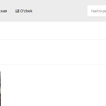
ская
Oʻzbek