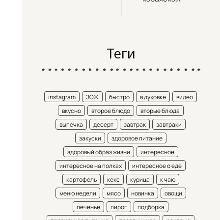
Теги
instagram
ЗОЖ
быстро
в духовке
видео
вкусно
второе блюдо
вторые блюда
выпечка
десерт
завтрак
завтраки
закуски
здоровое питание
здоровый образ жизни
интересное
интересное на полках
интересное о еде
картофель
кекс
курица
к чаю
меню недели
мясо
новинка
овощи
печенье
пирог
подборка