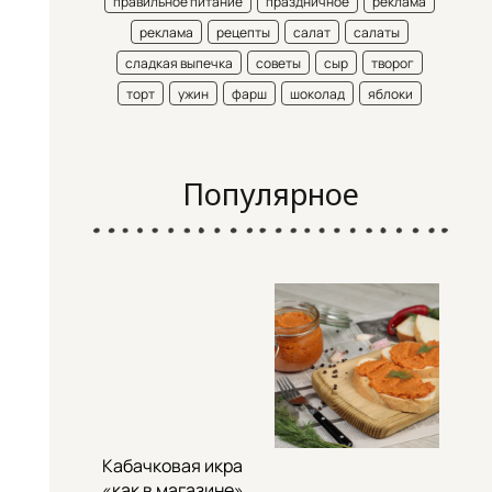
правильное питание
праздничное
реклама
реклама
рецепты
салат
салаты
сладкая выпечка
советы
сыр
творог
торт
ужин
фарш
шоколад
яблоки
Популярное
Кабачковая икра
«как в магазине»