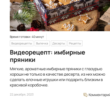
Время готовки: 40 минут
Видеорецепты
Выпечка
Десерты
Рецепты
Видеорецепт: имбирные
пряники
Мягкие, ароматные имбирные пряники с глазурью
хороши не только в качестве десерта, из них можно
сделать елочные игрушки или подарить близким в
красивой коробочке.
22 декабря, 2023
Комментари