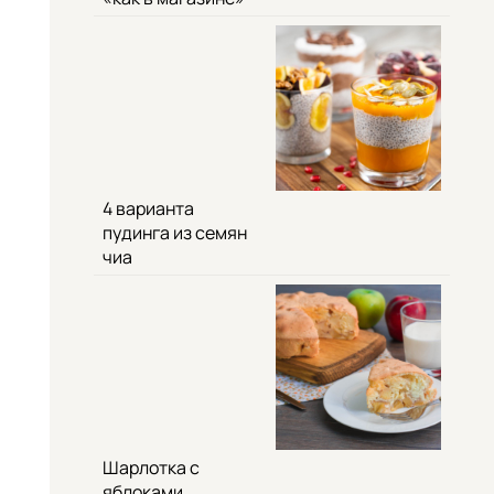
4 варианта
пудинга из семян
чиа
Шарлотка с
яблоками