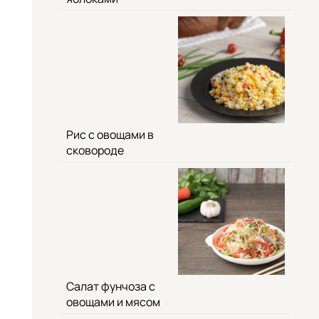
Рис с овощами в
сковороде
Салат фунчоза с
овощами и мясом