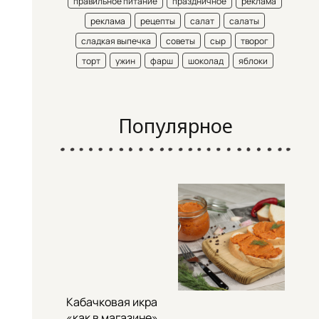
правильное питание
праздничное
реклама
реклама
рецепты
салат
салаты
сладкая выпечка
советы
сыр
творог
торт
ужин
фарш
шоколад
яблоки
Популярное
Кабачковая икра
«как в магазине»