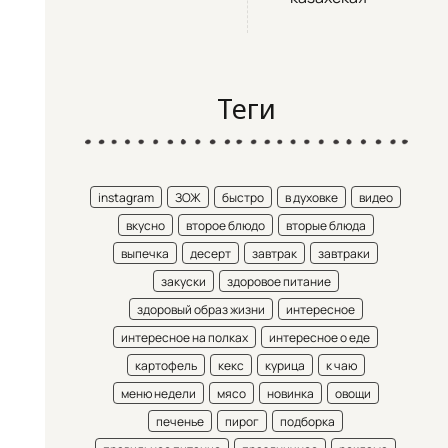
Теги
instagram
ЗОЖ
быстро
в духовке
видео
вкусно
второе блюдо
вторые блюда
выпечка
десерт
завтрак
завтраки
закуски
здоровое питание
здоровый образ жизни
интересное
интересное на полках
интересное о еде
картофель
кекс
курица
к чаю
меню недели
мясо
новинка
овощи
печенье
пирог
подборка