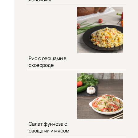
Рис с овощами в
сковороде
Салат фунчоза с
овощами и мясом