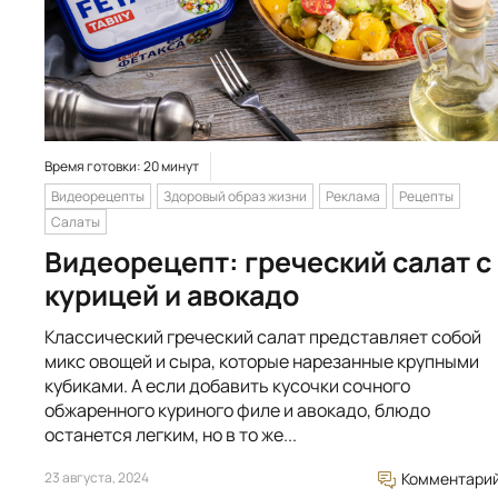
Время готовки: 20 минут
Видеорецепты
Здоровый образ жизни
Реклама
Рецепты
Салаты
Видеорецепт: греческий салат с
курицей и авокадо
Классический греческий салат представляет собой
микс овощей и сыра, которые нарезанные крупными
кубиками. А если добавить кусочки сочного
обжаренного куриного филе и авокадо, блюдо
останется легким, но в то же...
23 августа, 2024
Комментари