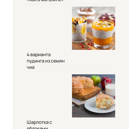
4 варианта
пудинга из семян
чиа
Шарлотка с
яблоками