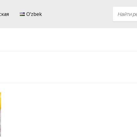
ская
Oʻzbek