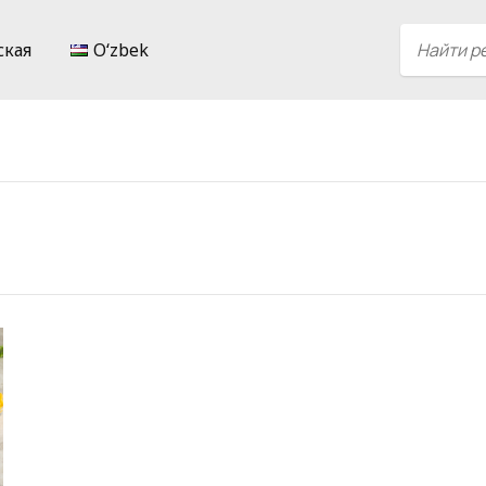
ская
Oʻzbek