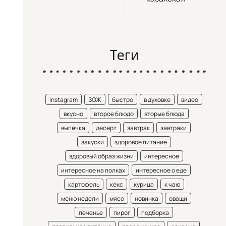
Теги
instagram
ЗОЖ
быстро
в духовке
видео
вкусно
второе блюдо
вторые блюда
выпечка
десерт
завтрак
завтраки
закуски
здоровое питание
здоровый образ жизни
интересное
интересное на полках
интересное о еде
картофель
кекс
курица
к чаю
меню недели
мясо
новинка
овощи
печенье
пирог
подборка