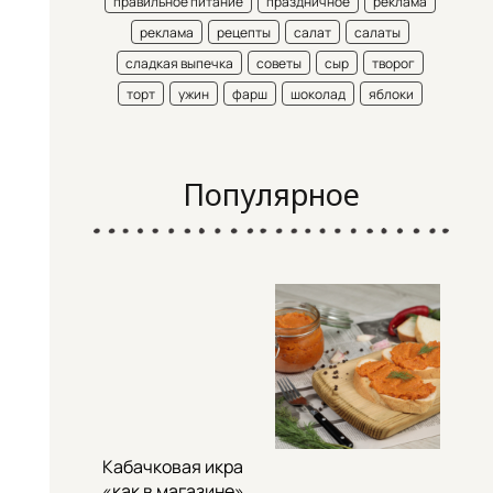
правильное питание
праздничное
реклама
реклама
рецепты
салат
салаты
сладкая выпечка
советы
сыр
творог
торт
ужин
фарш
шоколад
яблоки
Популярное
Кабачковая икра
«как в магазине»