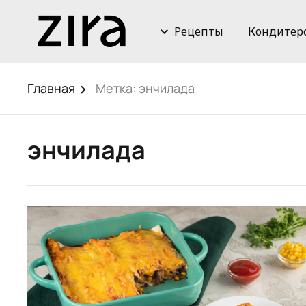
Рецепты
Кондитер
Главная
Метка:
энчилада
энчилада