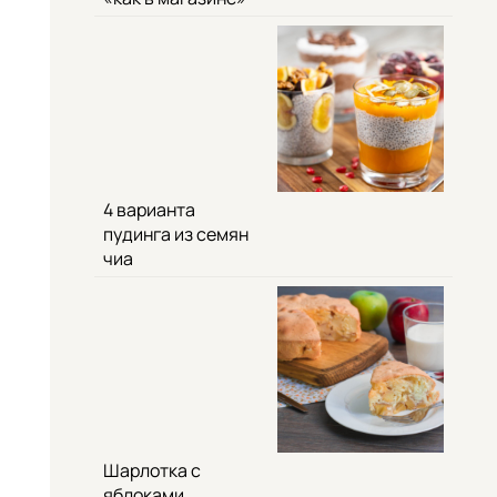
4 варианта
пудинга из семян
чиа
Шарлотка с
яблоками