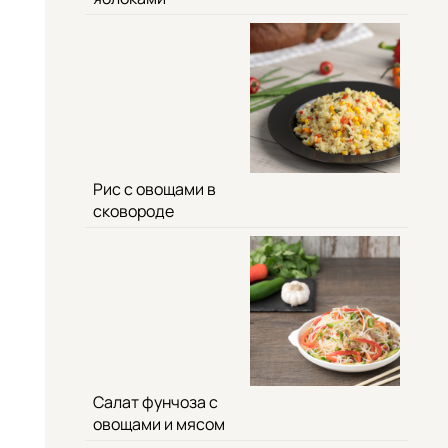
Рис с овощами в
сковороде
Салат фунчоза с
овощами и мясом