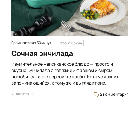
Время готовки: 50 минут
Вторые блюда
Сочная энчилада
Изумительное мексиканское блюдо — просто и
вкусно! Энчилада с говяжьим фаршем и сыром
полюбится вам с первой же пробы. Ее вкус яркий и
запоминающийся, к тому же и выглядит она...
20 августа, 2021
2 комментари