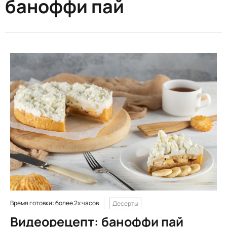
баноффи пай
Время готовки: более 2х часов
Десерты
Видеорецепт: баноффи пай