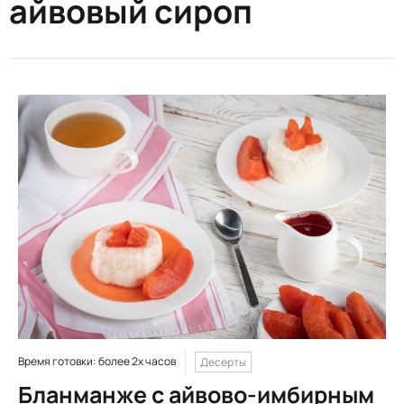
айвовый сироп
Время готовки: более 2х часов
Десерты
Бланманже с айвово-имбирным