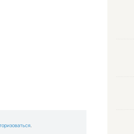
торизоваться
.