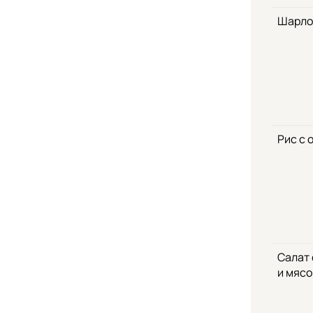
Шарло
Рис с 
Салат
и мяс