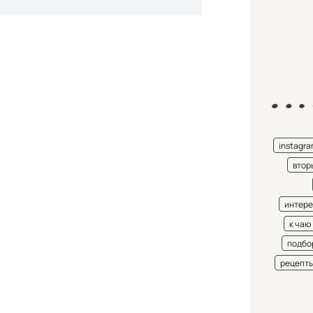
instagr
втор
интере
к чаю
подбо
рецепт