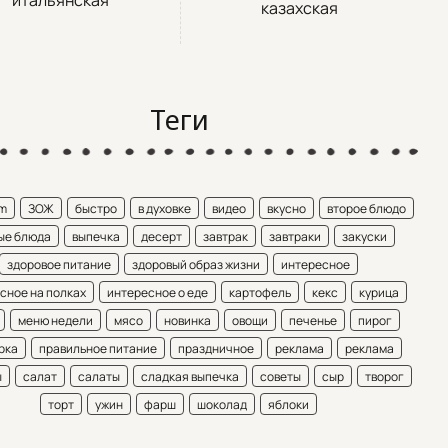
итальянская
казахская
Теги
am
ЗОЖ
быстро
в духовке
видео
вкусно
второе блюдо
ые блюда
выпечка
десерт
завтрак
завтраки
закуски
здоровое питание
здоровый образ жизни
интересное
сное на полках
интересное о еде
картофель
кекс
курица
меню недели
мясо
новинка
овощи
печенье
пирог
рка
правильное питание
праздничное
реклама
реклама
ы
салат
салаты
сладкая выпечка
советы
сыр
творог
торт
ужин
фарш
шоколад
яблоки