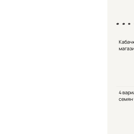
Кабачк
магаз
4 вари
семян