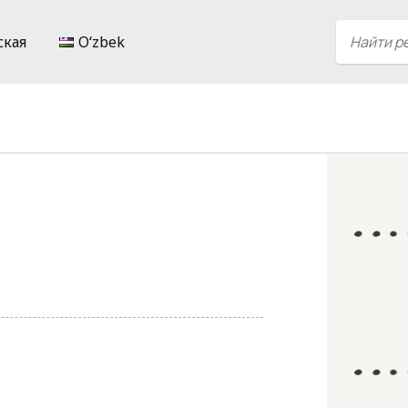
ская
Oʻzbek