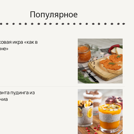
Популярное
овая икра «как в
ине»
анта пудинга из
 чиа