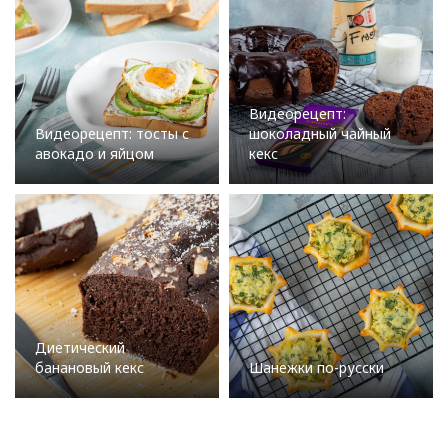
Видеорецепт:
Видеорецепт: тосты с
шоколадный чайный
авокадо и яйцом
кекс
Диетический
банановый кекс
Шанежки по-русски