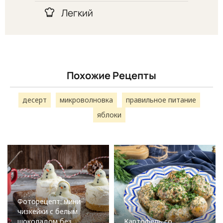
Легкий
Похожие Рецепты
десерт
микроволновка
правильное питание
яблоки
Фоторецепт: мини-
чизкейки с белым
шоколадом без
Картофель со