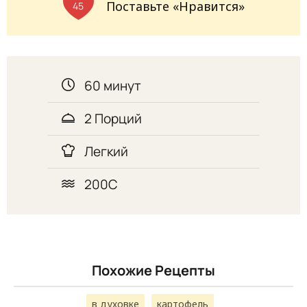
Поставьте «Нравится»
45
60 минут
2 Порций
Легкий
200С
Похожие Рецепты
в духовке
картофель