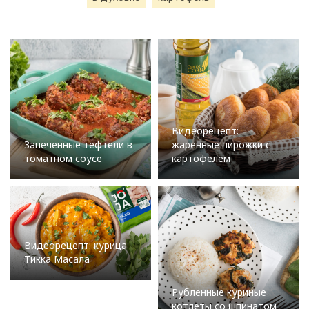
Видеорецепт:
Запеченные тефтели в
жаренные пирожки с
томатном соусе
картофелем
Видеорецепт: курица
Тикка Масала
Рубленные куриные
котлеты со шпинатом