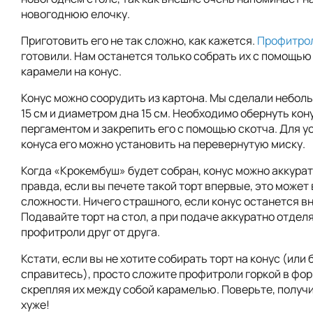
новогоднюю елочку.
Приготовить его не так сложно, как кажется.
Профитро
готовили. Нам останется только собрать их с помощью
карамели на конус.
Конус можно соорудить из картона. Мы сделали небол
15 см и диаметром дна 15 см. Необходимо обернуть кон
пергаментом и закрепить его с помощью скотча. Для у
конуса его можно установить на перевернутую миску.
Когда «Крокембуш» будет собран, конус можно аккура
правда, если вы печете такой торт впервые, это может
сложности. Ничего страшного, если конус останется вн
Подавайте торт на стол, а при подаче аккуратно отдел
профитроли друг от друга.
Кстати, если вы не хотите собирать торт на конус (или 
справитесь), просто сложите профитроли горкой в фор
скрепляя их между собой карамелью. Поверьте, получи
хуже!