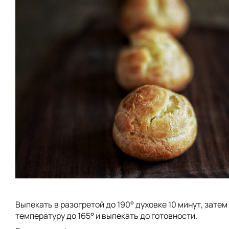
Выпекать в разогретой до 190° духовке 10 минут, затем
температуру до 165° и выпекать до готовности.