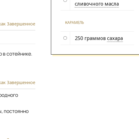
сливочного масла
КАРАМЕЛЬ
как Завершенное
250 граммов
сахара
р в сотейнике.
как Завершенное
ородного
ы, постоянно