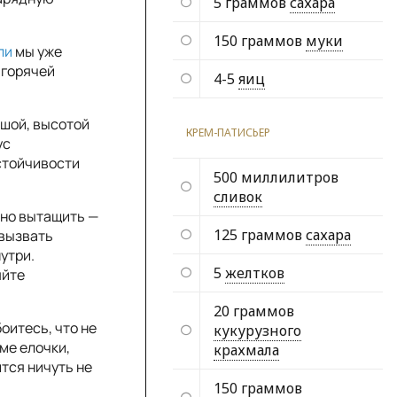
5 граммов
сахара
150 граммов
муки
ли
мы уже
 горячей
4-5
яиц
ьшой, высотой
КРЕМ-ПАТИСЬЕР
ус
стойчивости
500 миллилитров
сливок
тно вытащить —
125 граммов
сахара
 вызвать
утри.
5
желтков
яйте
20 граммов
боитесь, что не
кукурузного
ме елочки,
крахмала
тся ничуть не
150 граммов