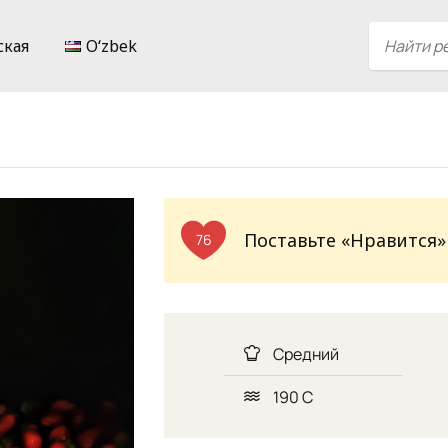
ская
Oʻzbek
Поставьте «Нравится»
76
Средний
190 С