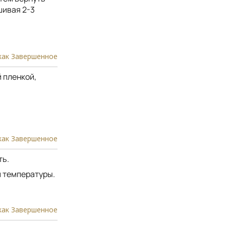
шивая 2-3
как Завершенное
 пленкой,
как Завершенное
ть.
й температуры.
как Завершенное