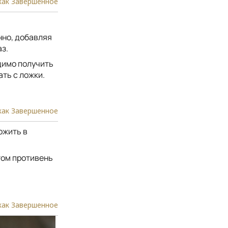
как Завершенное
нно, добавляя
з.
димо получить
ть с ложки.
как Завершенное
ожить в
том противень
как Завершенное