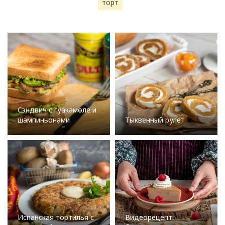
торт
Сэндвич с гуакамоле и
шампиньонами
Тыквенный рулет
Испанская тортилья с
Видеорецепт: