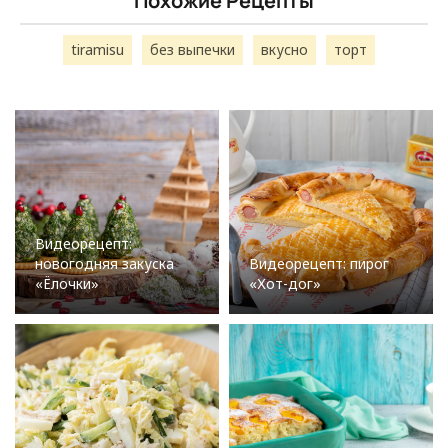
Похожие Рецепты
tiramisu
без выпечки
вкусно
торт
Видеорецепт:
новогодняя закуска
Видеорецепт: пирог
«Ёлочки»
«Хот-дог»