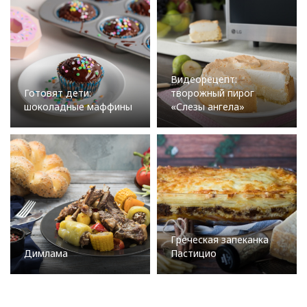
Видеорецепт:
Готовят дети:
творожный пирог
шоколадные маффины
«Слезы ангела»
Греческая запеканка
Димлама
Пастицио