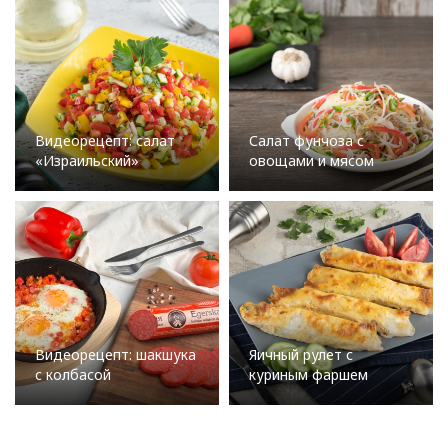
Видеорецепт: салат
Салат фунчоза с
«Израильский»
овощами и мясом
Видеорецепт: шакшука
Яичный рулет с
с колбасой
куриным фаршем