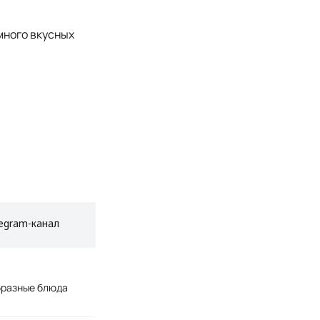
много вкусных
egram-канал
бразные блюда