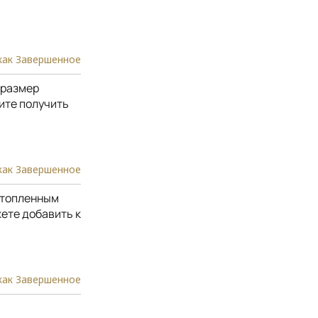
как Завершенное
(размер
тите получить
как Завершенное
стопленным
жете добавить к
как Завершенное