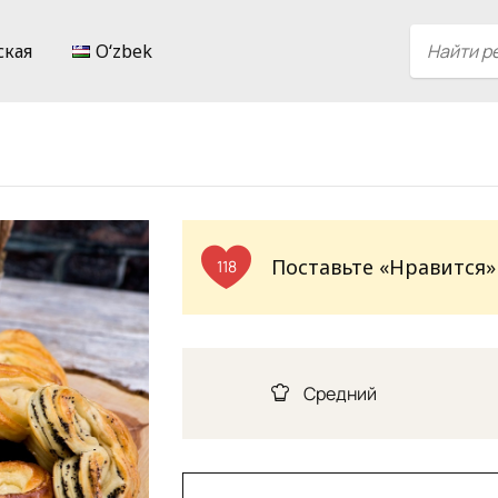
ская
Oʻzbek
Поставьте «Нравится»
118
Средний