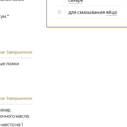
сахара
для смазывания
яйцо
ум.*
как Завершенное
вые ложки
как Завершенное
ахар,
очного масла.
 место на 1