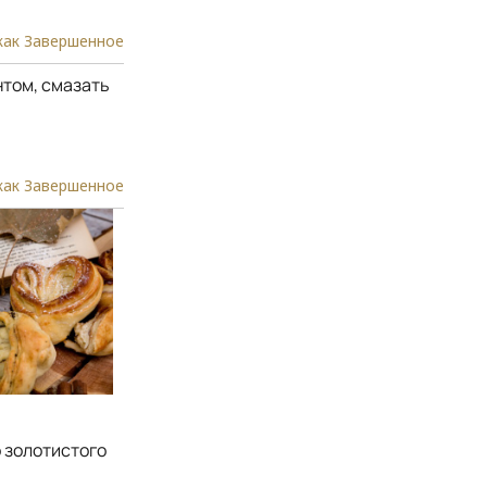
как Завершенное
нтом, смазать
как Завершенное
о золотистого