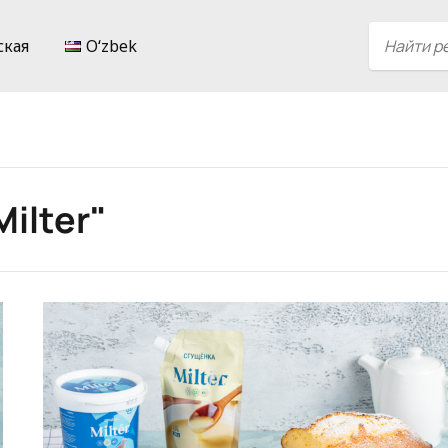
ская
Oʻzbek
ilter"