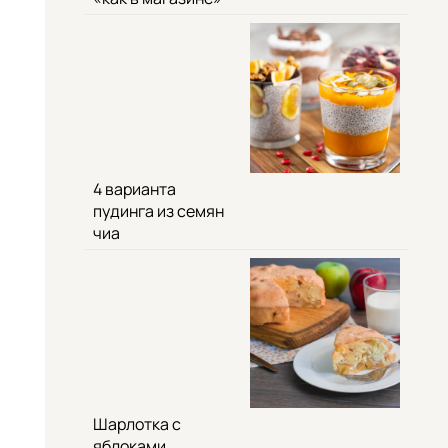
4 варианта
пудинга из семян
чиа
Шарлотка с
яблоками