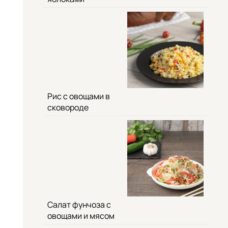
Рис с овощами в
сковороде
Салат фунчоза с
овощами и мясом