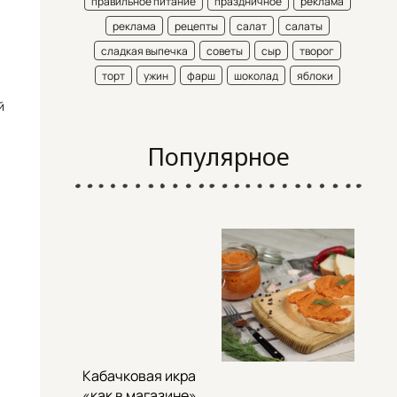
правильное питание
праздничное
реклама
реклама
рецепты
салат
салаты
сладкая выпечка
советы
сыр
творог
торт
ужин
фарш
шоколад
яблоки
й
Популярное
Кабачковая икра
«как в магазине»