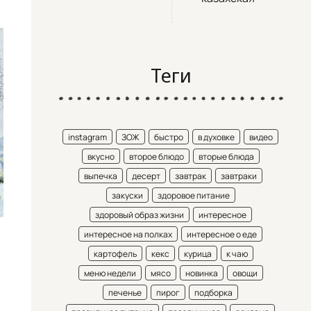
Теги
instagram
ЗОЖ
быстро
в духовке
видео
вкусно
второе блюдо
вторые блюда
выпечка
десерт
завтрак
завтраки
закуски
здоровое питание
здоровый образ жизни
интересное
интересное на полках
интересное о еде
картофель
кекс
курица
к чаю
меню недели
мясо
новинка
овощи
печенье
пирог
подборка