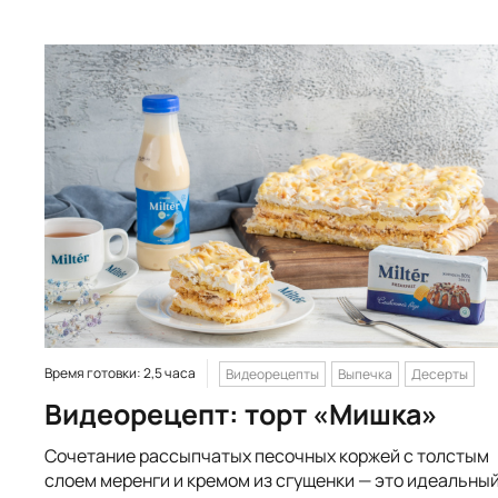
Время готовки: 2,5 часа
Видеорецепты
Выпечка
Десерты
Видеорецепт: торт «Мишка»
Сочетание рассыпчатых песочных коржей с толстым
слоем меренги и кремом из сгущенки — это идеальны