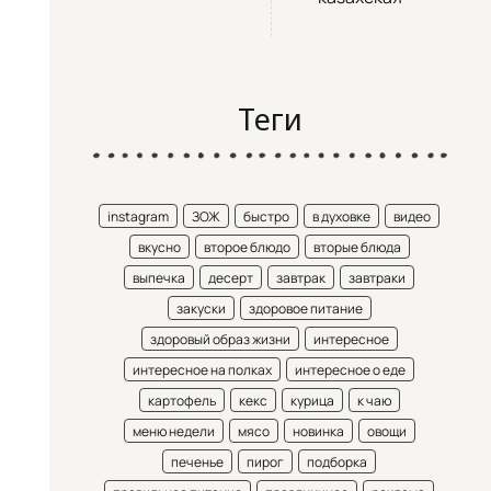
Теги
instagram
ЗОЖ
быстро
в духовке
видео
вкусно
второе блюдо
вторые блюда
выпечка
десерт
завтрак
завтраки
закуски
здоровое питание
здоровый образ жизни
интересное
интересное на полках
интересное о еде
картофель
кекс
курица
к чаю
меню недели
мясо
новинка
овощи
печенье
пирог
подборка