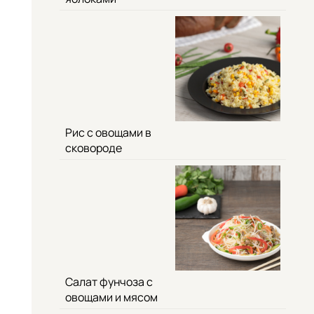
Рис с овощами в
сковороде
Салат фунчоза с
овощами и мясом