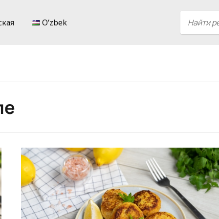
ская
Oʻzbek
ле