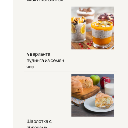
4 варианта
пудинга из семян
чиа
Шарлотка с
яблоками