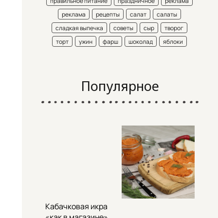
правильное питание
праздничное
реклама
реклама
рецепты
салат
салаты
сладкая выпечка
советы
сыр
творог
торт
ужин
фарш
шоколад
яблоки
Популярное
Кабачковая икра
«как в магазине»