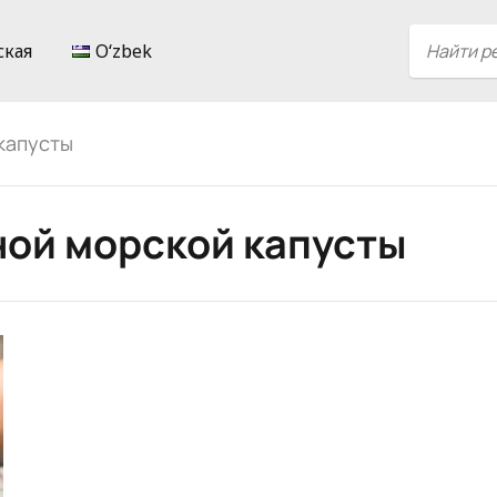
ская
Oʻzbek
капусты
ой морской капусты