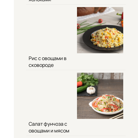
Рис с овощами в
сковороде
Салат фунчоза с
овощами и мясом