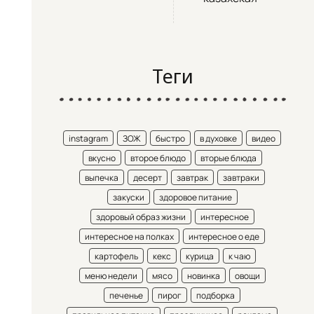
Теги
instagram
ЗОЖ
быстро
в духовке
видео
вкусно
второе блюдо
вторые блюда
выпечка
десерт
завтрак
завтраки
закуски
здоровое питание
здоровый образ жизни
интересное
интересное на полках
интересное о еде
картофель
кекс
курица
к чаю
меню недели
мясо
новинка
овощи
печенье
пирог
подборка