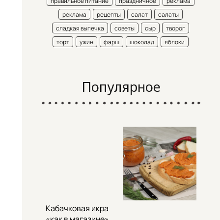
правильное питание
праздничное
реклама
реклама
рецепты
салат
салаты
сладкая выпечка
советы
сыр
творог
торт
ужин
фарш
шоколад
яблоки
Популярное
Кабачковая икра
«как в магазине»