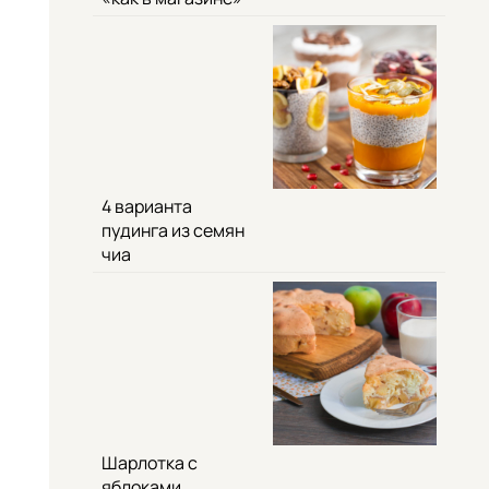
4 варианта
пудинга из семян
чиа
Шарлотка с
яблоками