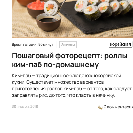
корейская
Время готовки: 90 минут
Закуски
Пошаговый фоторецепт: роллы
ким-паб по-домашнему
Ким-паб — традиционное блюдо южнокорейской
кухни. Существует множество вариантов
приготовления роллов ким-паб — от того, как следует
заправлять рис, до того, что класть в начинку.
30 января, 2018
2 комментари