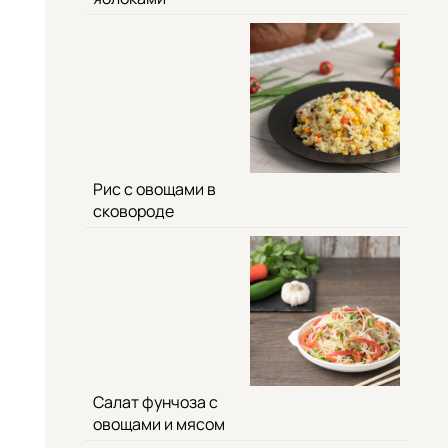
Рис с овощами в
сковороде
Салат фунчоза с
овощами и мясом