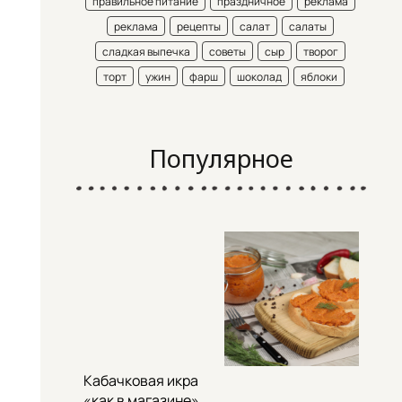
правильное питание
праздничное
реклама
реклама
рецепты
салат
салаты
сладкая выпечка
советы
сыр
творог
торт
ужин
фарш
шоколад
яблоки
Популярное
Кабачковая икра
«как в магазине»