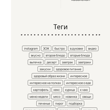
Теги
instagram
ЗОЖ
быстро
в духовке
видео
вкусно
второе блюдо
вторые блюда
выпечка
десерт
завтрак
завтраки
закуски
здоровое питание
здоровый образ жизни
интересное
интересное на полках
интересное о еде
картофель
кекс
курица
к чаю
меню недели
мясо
новинка
овощи
печенье
пирог
подборка