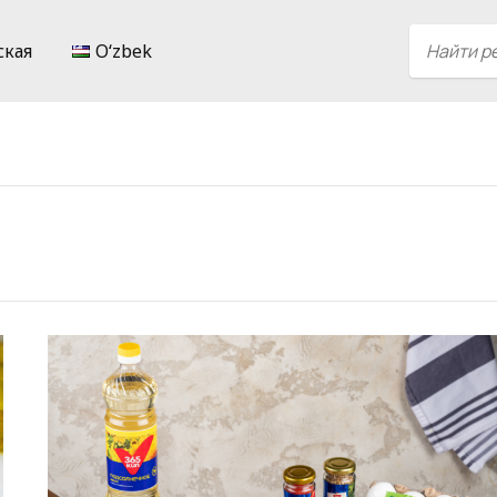
ская
Oʻzbek