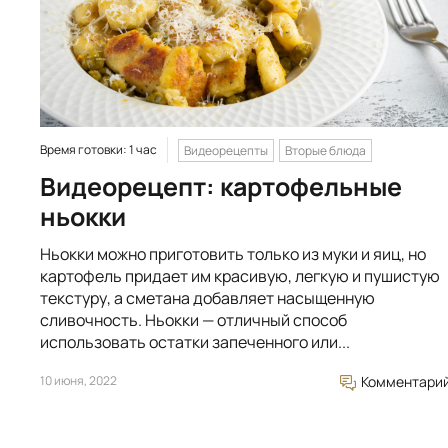
Время готовки: 1 час
Видеорецепты
Вторые блюда
Видеорецепт: картофельные
ньокки
Ньокки можно приготовить только из муки и яиц, но
картофель придает им красивую, легкую и пушистую
текстуру, а сметана добавляет насыщенную
сливочность. Ньокки — отличный способ
использовать остатки запеченного или...
10 июня, 2022
Комментари