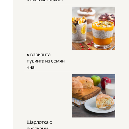
4 варианта
пудинга из семян
чиа
Шарлотка с
яблоками