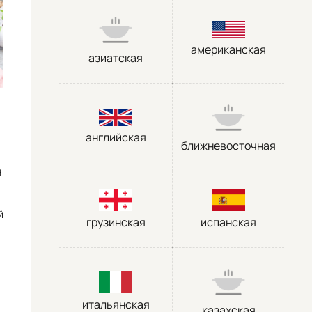
американская
азиатская
английская
ближневосточная
н
й
грузинская
испанская
итальянская
казахская