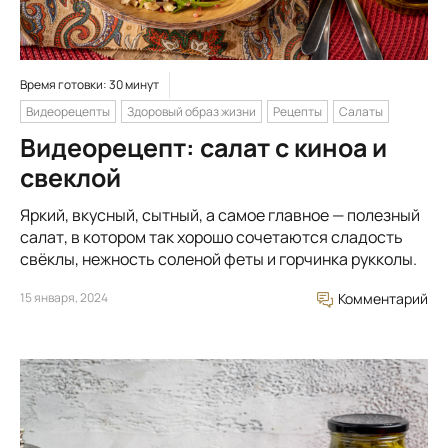
Время готовки: 30 минут
Видеорецепты
Здоровый образ жизни
Рецепты
Салаты
Видеорецепт: салат с киноа и
свеклой
Яркий, вкусный, сытный, а самое главное — полезный
салат, в котором так хорошо сочетаются сладость
свёклы, нежность соленой феты и горчинка рукколы.
15 января, 2024
Комментарий