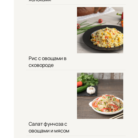
Рис с овощами в
сковороде
Салат фунчоза с
овощами и мясом