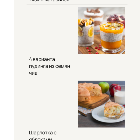
4 варианта
пудинга из семян
чиа
Шарлотка с
яблоками