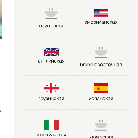
американская
азиатская
английская
ближневосточная
грузинская
испанская
я
итальянская
казахская