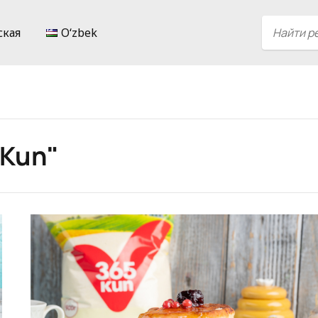
ская
Oʻzbek
 Kun"