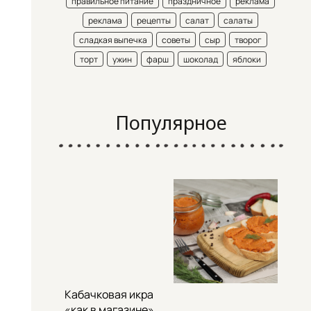
правильное питание
праздничное
реклама
реклама
рецепты
салат
салаты
сладкая выпечка
советы
сыр
творог
торт
ужин
фарш
шоколад
яблоки
Популярное
Кабачковая икра
«как в магазине»