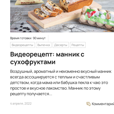
Время готовки: 90 минут
Видеорецепты
Выпечка
Десерты
Рецепты
Видеорецепт: манник с
сухофруктами
Воздушный, ароматный и неизменно вкусный манник
всегда ассоциируется с теплым и счастливым
детством, когда мама или бабушка пекла к чаю это
простое и вкусное лакомство. Манник по этому
рецепту получается...
4 апреля, 2022
Комментари