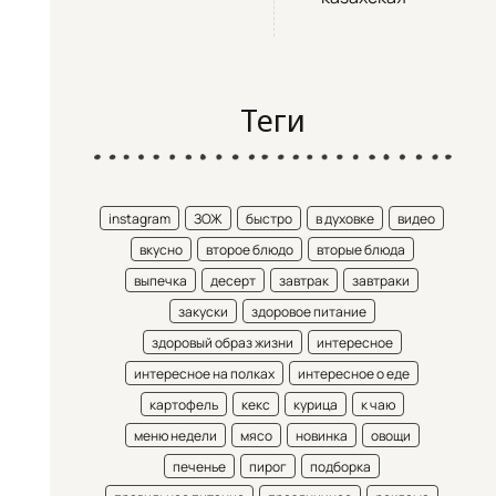
Теги
instagram
ЗОЖ
быстро
в духовке
видео
вкусно
второе блюдо
вторые блюда
выпечка
десерт
завтрак
завтраки
закуски
здоровое питание
здоровый образ жизни
интересное
интересное на полках
интересное о еде
картофель
кекс
курица
к чаю
меню недели
мясо
новинка
овощи
печенье
пирог
подборка