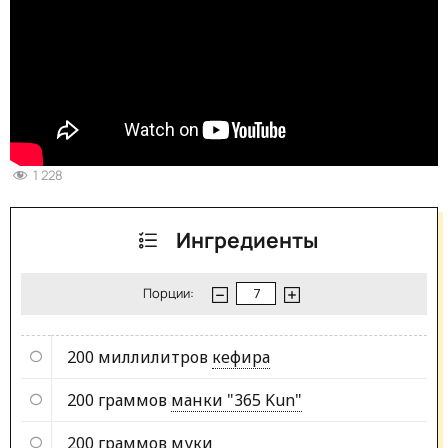
1 228
Ингредиенты
Порции:
200 миллилитров
кефира
200 граммов
манки "365 Kun"
200 граммов
муки