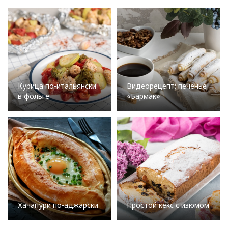
Курица по-итальянски
Видеорецепт: печенье
в фольге
«Бармак»
Хачапури по-аджарски
Простой кекс с изюмом