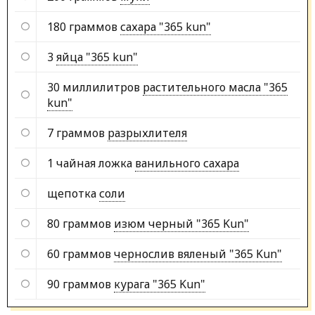
180 граммов
сахара "365 kun"
3
яйца "365 kun"
30 миллилитров
растительного масла "365
kun"
7 граммов
разрыхлителя
1 чайная ложка
ванильного сахара
щепотка
соли
80 граммов
изюм черный "365 Kun"
60 граммов
чернослив вяленый "365 Kun"
90 граммов
курага "365 Kun"