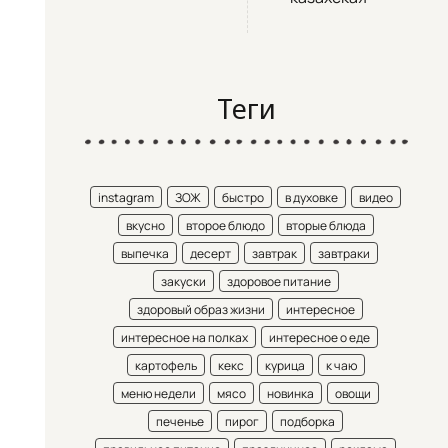
Теги
instagram
ЗОЖ
быстро
в духовке
видео
вкусно
второе блюдо
вторые блюда
выпечка
десерт
завтрак
завтраки
закуски
здоровое питание
здоровый образ жизни
интересное
интересное на полках
интересное о еде
картофель
кекс
курица
к чаю
меню недели
мясо
новинка
овощи
печенье
пирог
подборка