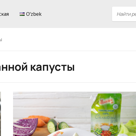
ская
Oʻzbek
ы
нной капусты