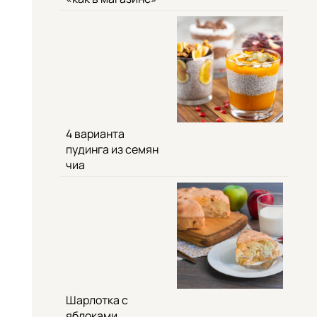
4 варианта
пудинга из семян
чиа
Шарлотка с
яблоками