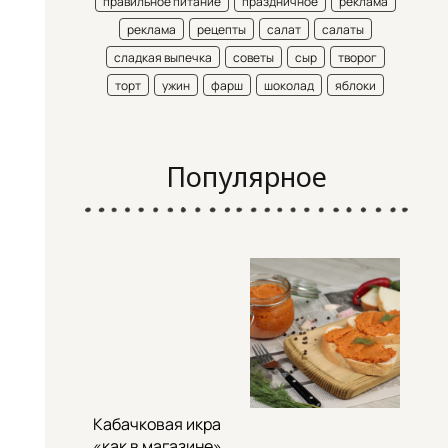
правильное питание
праздничное
реклама
реклама
рецепты
салат
салаты
сладкая выпечка
советы
сыр
творог
торт
ужин
фарш
шоколад
яблоки
Популярное
Кабачковая икра
«как в магазине»