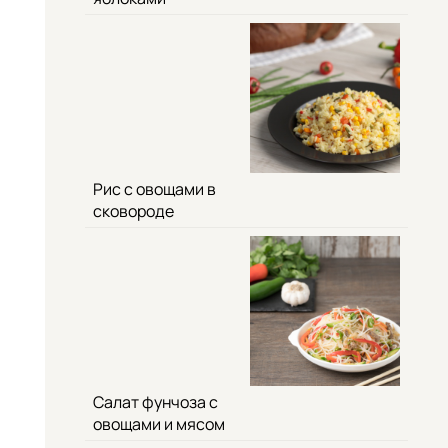
Рис с овощами в
сковороде
Салат фунчоза с
овощами и мясом