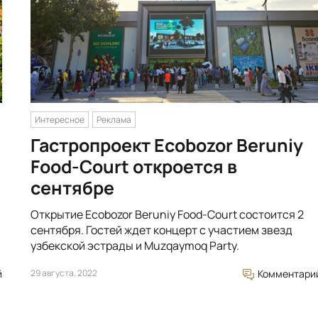
Интересное
Реклама
Гастропроект Ecobozor Beruniy
Food-Court откроется в
сентябре
Открытие Ecobozor Beruniy Food-Court состоится 2
сентября. Гостей ждет концерт с участием звезд
узбекской эстрады и Muzqaymoq Party.
й
29 августа, 2022
Комментари