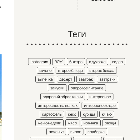
й
Теги
instagram
ЗОЖ
быстро
в духовке
видео
вкусно
второе блюдо
вторые блюда
выпечка
десерт
завтрак
завтраки
закуски
здоровое питание
здоровый образ жизни
интересное
интересное на полках
интересное о еде
картофель
кекс
курица
к чаю
меню недели
мясо
новинка
овощи
печенье
пирог
подборка