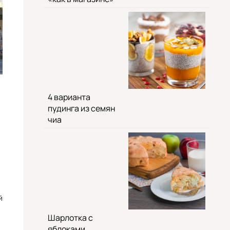
4 варианта
пудинга из семян
чиа
й
Шарлотка с
яблоками