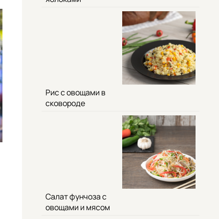
Рис с овощами в
сковороде
Салат фунчоза с
овощами и мясом