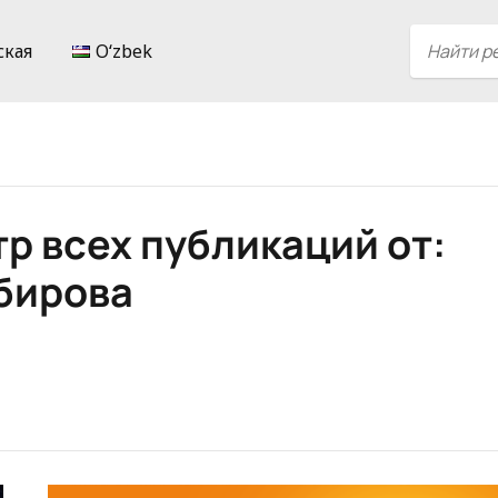
ская
Oʻzbek
р всех публикаций от:
бирова