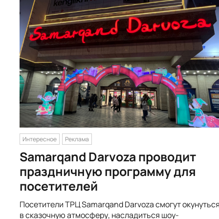
Интересное
Реклама
Samarqand Darvoza проводит
праздничную программу для
посетителей
Посетители ТРЦ Samarqand Darvoza смогут окунутьс
в сказочную атмосферу, насладиться шоу-