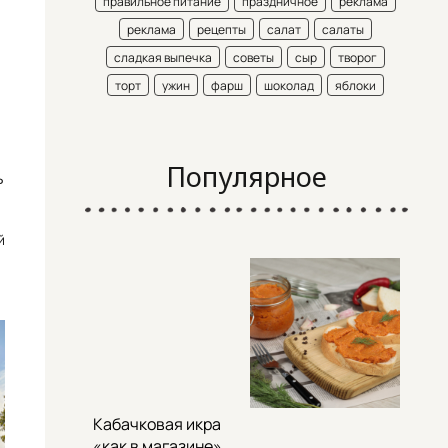
правильное питание
праздничное
реклама
реклама
рецепты
салат
салаты
сладкая выпечка
советы
сыр
творог
торт
ужин
фарш
шоколад
яблоки
Популярное
ь
й
Кабачковая икра
«как в магазине»