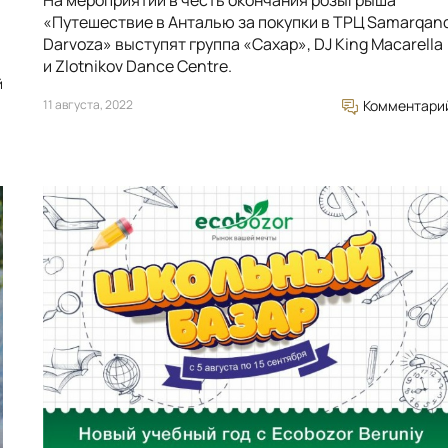
На мероприятии в честь окончания розыгрыша
«Путешествие в Анталью за покупки в ТРЦ Samarqan
Darvoza» выступят группа «Сахар», DJ King Macarella
и Zlotnikov Dance Centre.
й
11 августа, 2022
Комментари