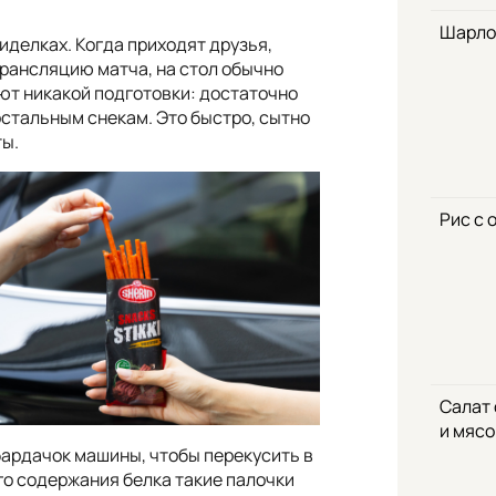
Шарло
иделках. Когда приходят друзья,
трансляцию матча, на стол обычно
уют никакой подготовки: достаточно
 остальным снекам. Это быстро, сытно
ты.
Рис с 
Салат
и мяс
 бардачок машины, чтобы перекусить в
го содержания белка такие палочки