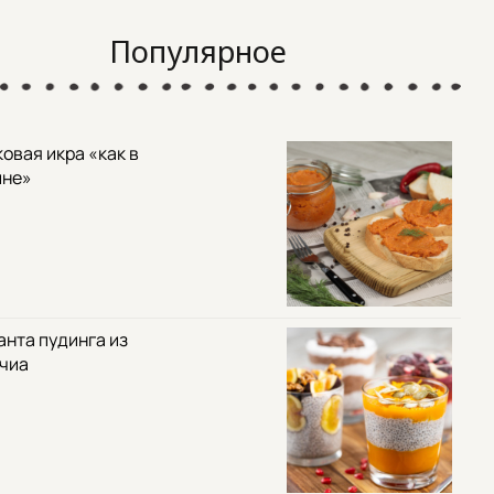
Популярное
овая икра «как в
ине»
анта пудинга из
 чиа