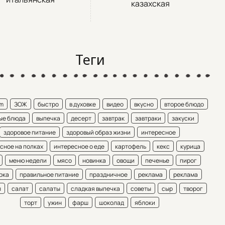
казахская
Теги
am
ЗОЖ
быстро
в духовке
видео
вкусно
второе блюдо
ые блюда
выпечка
десерт
завтрак
завтраки
закуски
здоровое питание
здоровый образ жизни
интересное
сное на полках
интересное о еде
картофель
кекс
курица
меню недели
мясо
новинка
овощи
печенье
пирог
рка
правильное питание
праздничное
реклама
реклама
ы
салат
салаты
сладкая выпечка
советы
сыр
творог
торт
ужин
фарш
шоколад
яблоки