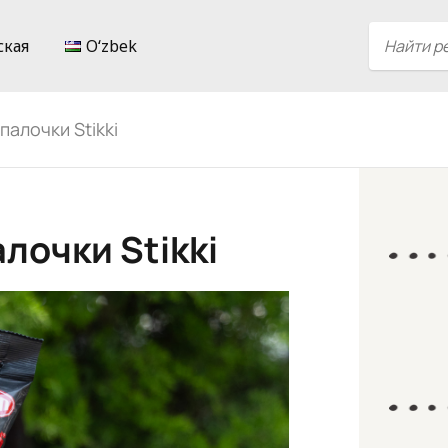
ская
Oʻzbek
палочки Stikki
лочки Stikki