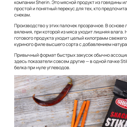
компании Sherin. Это мясной продукт из говядины и
простой и понятный перекус для тех, кто предпочи
снекам.
Производство у этих палочек прозрачное. В основе
вяления, при которой из мяса уходит лишняя влага.
готового продукта уходит целый килограмм свежего
куриного филе высшего сорта с добавлением натур
Привычный формат быстрых закусок обычно ассоции
здесь показатели совсем другие — в одной пачке St
белка при нуле углеводов.