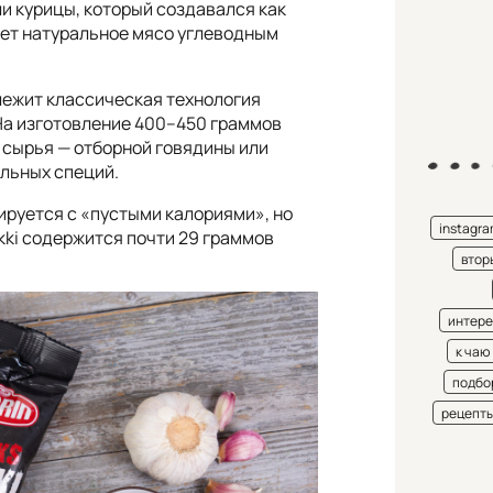
ли курицы, который создавался как
тает натуральное мясо углеводным
 лежит классическая технология
 На изготовление 400–450 граммов
 сырья — отборной говядины или
альных специй.
руется с «пустыми калориями», но
instagr
ikki содержится почти 29 граммов
втор
интере
к чаю
подбо
рецепт