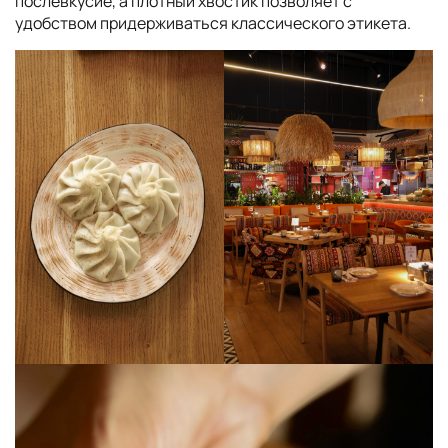
послевкусие, а плотный хвостик позволяет с
удобством придерживаться классического этикета.