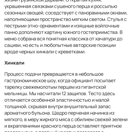
украшенная связками сушеного перца и россыпью
сезонных овощей, соседствует с панорамными окнами,
наполняющими пространство мягким светом. Стулья с
пестрыми этно-орнаментами и изящные войлочные
панно дополняют картину южного гостеприимства. В
меню собрана вся понятная классика от хачапури до
сациви, но есть и любопытные авторские позиции
вроде черных хинкали с креветками.
Хинкали
Процесс подачи превращается в небольшое
гастрономическое шоу, когда официант посыпает
тарелку свежемолотым перцем из гигантской
мельницы. Мы насчитали 12 защипов. Тесто здесь
отличается особенной эластичностью и малой
толщиной, скрывая внутри внушительный запас
ароматного бульона. Щедро перченая начинка из
мягкого, в меру жирного мяса с обилием свежей зелени
и вкраплениями красного перца оставляет приятное