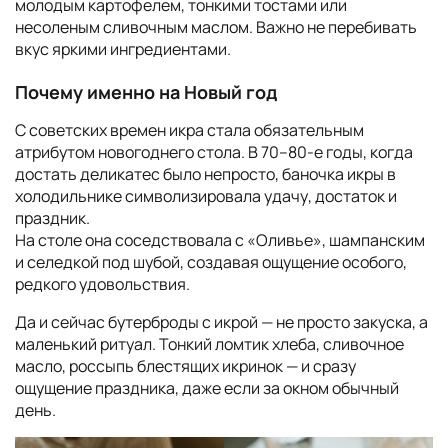
молодым картофелем, тонкими тостами или
несоленым сливочным маслом. Важно не перебивать
вкус яркими ингредиентами.
Почему именно на Новый год
С советских времен икра стала обязательным
атрибутом новогоднего стола. В 70–80-е годы, когда
достать деликатес было непросто, баночка икры в
холодильнике символизировала удачу, достаток и
праздник.
На столе она соседствовала с «Оливье», шампанским
и селедкой под шубой, создавая ощущение особого,
редкого удовольствия.
Да и сейчас бутерброды с икрой — не просто закуска, а
маленький ритуал. Тонкий ломтик хлеба, сливочное
масло, россыпь блестящих икринок — и сразу
ощущение праздника, даже если за окном обычный
день.