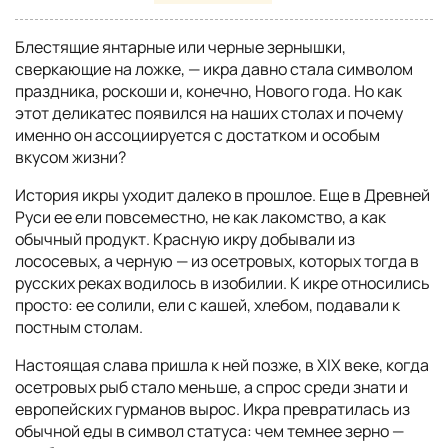
Блестящие янтарные или черные зернышки,
сверкающие на ложке, — икра давно стала символом
праздника, роскоши и, конечно, Нового года. Но как
этот деликатес появился на наших столах и почему
именно он ассоциируется с достатком и особым
вкусом жизни?
История икры уходит далеко в прошлое. Еще в Древней
Руси ее ели повсеместно, не как лакомство, а как
обычный продукт. Красную икру добывали из
лососевых, а черную — из осетровых, которых тогда в
русских реках водилось в изобилии. К икре относились
просто: ее солили, ели с кашей, хлебом, подавали к
постным столам.
Настоящая слава пришла к ней позже, в XIX веке, когда
осетровых рыб стало меньше, а спрос среди знати и
европейских гурманов вырос. Икра превратилась из
обычной еды в символ статуса: чем темнее зерно —