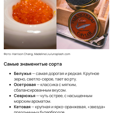
Фото: Harrison Chang, Madeline Liu/unsplash.com
Самые знаменитые сорта
Белужья
— самая дорогая и редкая. Крупное
зерно, светло-серое, тает во рту.
Осетровая
— классика с мягким,
сбалансированным вкусом.
Севрюжья
— чуть острее, с насыщенным
морским ароматом.
Кетовая
— крупная и ярко-оранжевая, «звезда»
праздничных бутербродов.