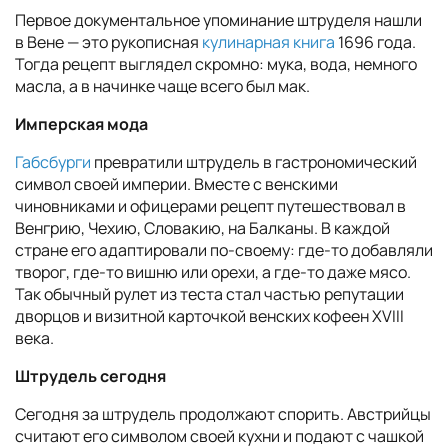
Первое документальное упоминание штруделя нашли
в Вене — это рукописная
кулинарная книга
1696 года.
Тогда рецепт выглядел скромно: мука, вода, немного
масла, а в начинке чаще всего был мак.
Имперская мода
Габсбурги
превратили штрудель в гастрономический
символ своей империи. Вместе с венскими
чиновниками и офицерами рецепт путешествовал в
Венгрию, Чехию, Словакию, на Балканы. В каждой
стране его адаптировали по-своему: где-то добавляли
творог, где-то вишню или орехи, а где-то даже мясо.
Так обычный рулет из теста стал частью репутации
дворцов и визитной карточкой венских кофеен XVIII
века.
Штрудель сегодня
Сегодня за штрудель продолжают спорить. Австрийцы
считают его символом своей кухни и подают с чашкой