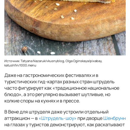
Источник: Tatyana Nazaruk/vkusnyblog, Olga Oginskaya/pixabay,
katushfin/1000.menu
Даже на гастрономических фестивалях и в
туристических гид-картах разных стран штрудель
часто фигурирует как «традиционное национальное
блюдо», а это регулярно вызывает шутливые, но
колкие споры на кухнях и в прессе.
В Вене для штруделя даже устроили отдельный
аттракцион — в
«Штрудель-шоу»
при дворце
Шенбрунн
на глазах у туристов демонстрируют, как раскатывают