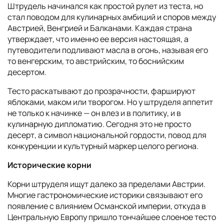
Штрудель начинался как простой рулет из теста, но
стал поводом для кулинарных амбиций и споров между
Австрией, Венгрией и Балканами. Каждая страна
утверждает, что именно ее версия настоящая, а
путеводители подливают масла в огонь, называя его
то венгерским, то австрийским, то боснийским
десертом.
Тесто раскатывают до прозрачности, фаршируют
яблоками, маком или творогом. Но у штруделя аппетит
не только к начинке — он влез и в политику, и в
кулинарную дипломатию. Сегодня это не просто
десерт, а символ национальной гордости, повод для
конкуренции и культурный маркер целого региона.
Исторические корни
Корни штруделя ищут далеко за пределами Австрии.
Многие гастрономические историки связывают его
появление с влиянием Османской империи, откуда в
Центральную Европу пришло тончайшее слоеное тесто