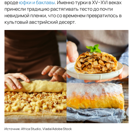
вроде
юфки и баклавы
. Именно турки в XV–XVI веках
принесли традицию растягивать тесто до почти
невидимой пленки, что со временем превратилось в
культовый австрийский десерт.
Источник: Africa Studio, Vlada/Adobe Stock