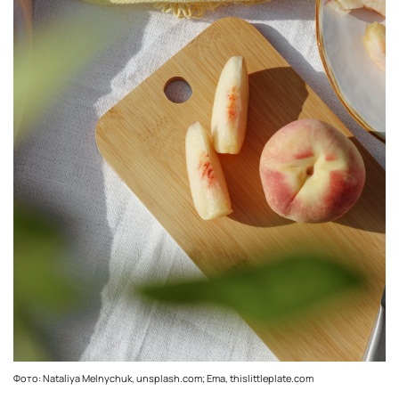
Фото: Nataliya Melnychuk, unsplash.com; Ema, thislittleplate.com