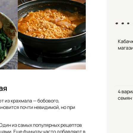
Кабачк
магаз
ая
4 вари
семян
т из крахмала — бобового,
ановится почти невидимой, но при
 Один из самых популярных рецептов
ощами. Еще фунчозу часто добавляют в