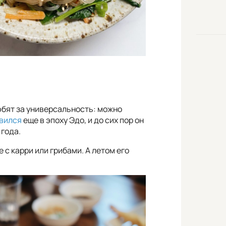
юбят за универсальность: можно
вился
еще в эпоху Эдо, и до сих пор он
 года.
 с карри или грибами. А летом его