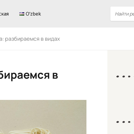
ская
Oʻzbek
а: разбираемся в видах
бираемся в