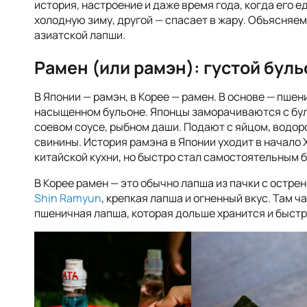
история, настроение и даже время года, когда его е
холодную зиму, другой — спасает в жару. Объясняем
азиатской лапши.
Рамен (или рамэн): густой бул
В Японии — рамэн, в Корее — рамен. В основе — пшен
насыщенном бульоне. Японцы заморачиваются с буль
соевом соусе, рыбном даши. Подают с яйцом, водор
свинины. История рамэна в Японии уходит в начало X
китайской кухни, но быстро стал самостоятельным 
В Корее рамен — это обычно лапша из пачки с остр
Shin Ramyun
, крепкая лапша и огненный вкус. Там 
пшеничная лапша, которая дольше хранится и быстр