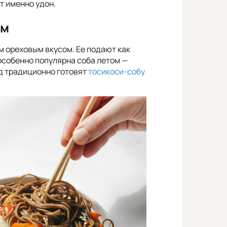
т именно удон.
ом
им ореховым вкусом. Ее подают как
 особенно популярна соба летом —
од традиционно готовят
тосикоси-собу