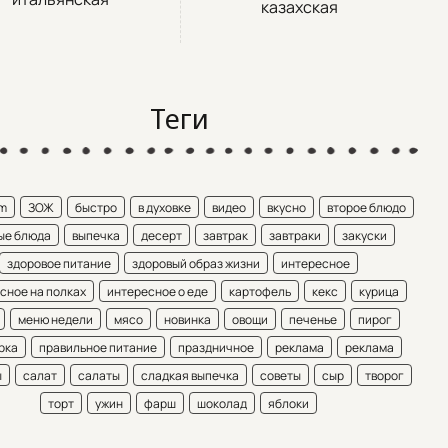
казахская
Теги
am
ЗОЖ
быстро
в духовке
видео
вкусно
второе блюдо
ые блюда
выпечка
десерт
завтрак
завтраки
закуски
здоровое питание
здоровый образ жизни
интересное
сное на полках
интересное о еде
картофель
кекс
курица
меню недели
мясо
новинка
овощи
печенье
пирог
рка
правильное питание
праздничное
реклама
реклама
ы
салат
салаты
сладкая выпечка
советы
сыр
творог
торт
ужин
фарш
шоколад
яблоки