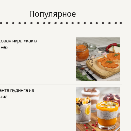
Популярное
овая икра «как в
ине»
анта пудинга из
 чиа