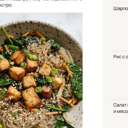
ыстро.
Шарло
Рис с 
Салат
и мяс