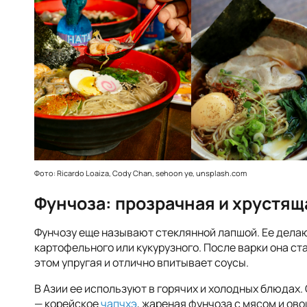
Фото: Ricardo Loaiza, Cody Chan, sehoon ye, unsplash.com
Фунчоза: прозрачная и хрустящ
Фунчозу еще называют стеклянной лапшой. Ее делаю
картофельного или кукурузного. После варки она ст
этом упругая и отлично впитывает соусы.
В Азии ее используют в горячих и холодных блюдах.
— корейское
чапчхэ
, жареная фунчоза с мясом и ов