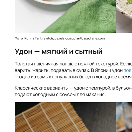
Фото: Polina Tankilevitch, pexels.com; plantbasedjane.com
Удон — мягкий и сытный
Толстая пшеничная лапша с нежной текстурой. Ее л
варить, жарить, подавать в супах. В Японии удон
поя
— одно из самых популярных блюд в холодное время
Классические варианты — удон с темпурой, в бульоне
подают холодным с соусом для макания.