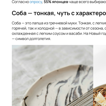
Согласно
опросу
,
55% японцев
чаще всего выбираю
Соба — тонкая, чуть с характер
Соба — это лапша из гречневой муки. Тонкая, с легк
горячей, так и холодной — в зависимости от сезона,
охлажденная с легким соусом и васаби. На Новый г
— символ долголетия.