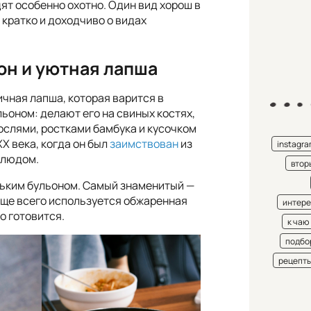
дят особенно охотно. Один вид хорош в
 кратко и доходчиво о видах
ьон и уютная лапша
ичная лапша, которая варится в
оном: делают его на свиных костях,
ослями, ростками бамбука и кусочком
X века, когда он был
заимствован
из
instagr
блюдом.
втор
еньким бульоном. Самый знаменитый —
чаще всего используется обжаренная
интере
о готовится.
к чаю
подбо
рецепт