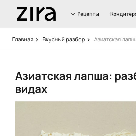
Рецепты
Кондитер
Главная
Вкусный разбор
Азиатская лапш
Азиатская лапша: раз
видах