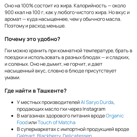
Оно на 100% состоит из жира. Калорийность — около
900 ккал на 100 г, как у любого чистого жира. Но вкус и
аромат — куда насыщеннее, чем у обычного масла.
Поэтому и расход меньше.
Почему это удобно?
Гхи можно хранить при комнатной температуре, брать в
поездки и использовать в разных блюдах — и сладких,
и соленых. Оно не дымит, не горчит, и дает
насыщенный вкус, словно в блюде присутствует
умами.
Где найти в Ташкенте?
У местных производителей
Al Saryo Durda
,
продающих масло гхи через Instagram
В магазинах здорового питания вроде
Organic
Food
или
Touch of Matcha
В супермаркетах с импортной продукцией вроде
Galmart
,
Blackberry
,
Delicatessen
.