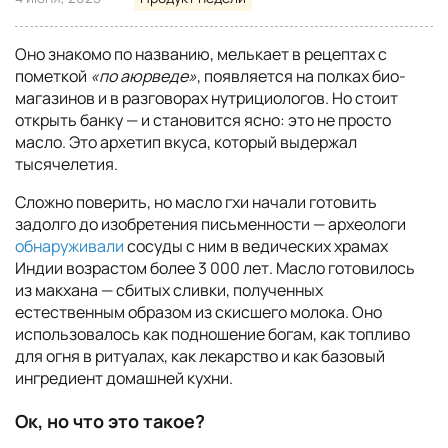
Оно знакомо по названию, мелькает в рецептах с
пометкой
«по аюрведе»
, появляется на полках био-
магазинов и в разговорах нутрициологов. Но стоит
открыть банку — и становится ясно: это не просто
масло. Это архетип вкуса, который выдержал
тысячелетия.
Сложно поверить, но масло гхи начали готовить
задолго до изобретения письменности — археологи
обнаруживали
сосуды с ним в ведических храмах
Индии возрастом более 3 000 лет. Масло готовилось
из макхана — сбитых сливки, полученных
естественным образом из скисшего молока. Оно
использовалось как подношение богам, как топливо
для огня в ритуалах, как лекарство и как базовый
ингредиент домашней кухни.
Ок, но что это такое?