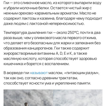
Гхи — это сливочное масло, из которого выпарили воду
и убрали молочные белки. Остается чистый жир с
нежным орехово-карамельным ароматом. Масло не
содержит лактозы и казеина, благодаря чему подходит
даже людям с лактозной непереносимостью.
Температура дымления гхи — около 250°C, почти в два
раза выше, чем у оливкового масла первого отжима,
что делает его безопасным для жарки и запекания без
образования канцерогенов. Гхи также содержит
жирорастворимые витамины A, D, E и K, а также
масляную кислоту, которая способствует здоровью
кишечника и борется с воспалением.
В аюрведе гхи
называют
маслом,
«питающим разум»
,
так как оно, согласно древним трактатам,
способствует ясности ума и укреплению памяти.