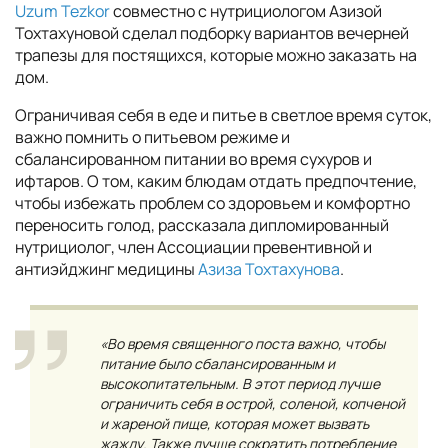
Uzum Tezkor
совместно с нутрициологом Азизой
Тохтахуновой сделал подборку вариантов вечерней
трапезы для постящихся, которые можно заказать на
дом.
Ограничивая себя в еде и питье в светлое время суток,
важно помнить о питьевом режиме и
сбалансированном питании во время сухуров и
ифтаров. О том, каким блюдам отдать предпочтение,
чтобы избежать проблем со здоровьем и комфортно
переносить голод, рассказала дипломированный
нутрициолог, член Ассоциации превентивной и
антиэйджинг медицины
Азиза Тохтахунова
.
«Во время священного поста важно, чтобы
питание было сбалансированным и
высокопитательным. В этот период лучше
ограничить себя в острой, соленой, копченой
и жареной пище, которая может вызвать
жажду. Также лучше сократить потребление