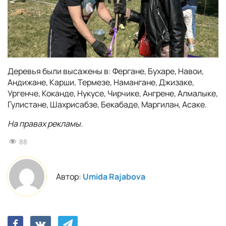
Деревья были высажены в: Фергане, Бухаре, Навои,
Андижане, Карши, Термезе, Намангане, Джизаке,
Ургенче, Коканде, Нукусе, Чирчике, Ангрене, Алмалыке,
Гулистане, Шахрисабзе, Бекабаде, Маргилан, Асаке.
На правах рекламы.
88
Автор:
Umida Rajabova