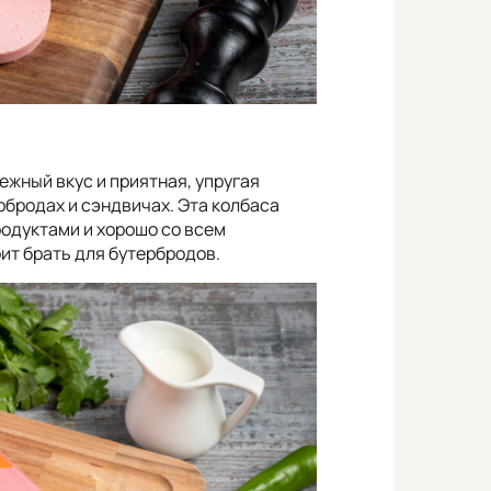
жный вкус и приятная, упругая
рбродах и сэндвичах. Эта колбаса
родуктами и хорошо со всем
оит брать для бутербродов.