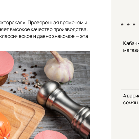
окторская». Проверенная временем и
няет высокое качество производства,
 классическое и давно знакомое — эта
Кабачк
магаз
4 вари
семян