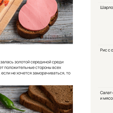
Шарло
Рис с 
азалась золотой серединой среди
яет положительные стороны всех
, если не хочется заморачиваться, то
Салат
и мяс