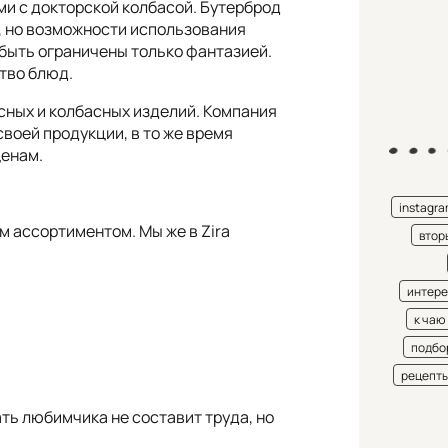
и с докторской колбасой. Бутерброд
о, но возможности использования
быть ограничены только фантазией.
тво блюд.
ясных и колбасных изделий. Компания
воей продукции, в то же время
ценам.
instagr
м ассортиментом. Мы же в Zira
втор
интере
к чаю
подбо
рецепт
ть любимчика не составит труда, но