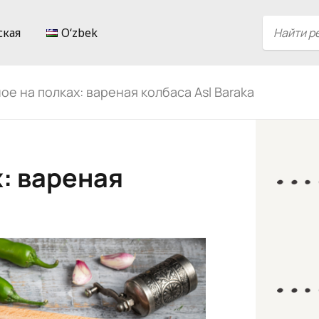
ская
Oʻzbek
е на полках: вареная колбаса Asl Baraka
: вареная