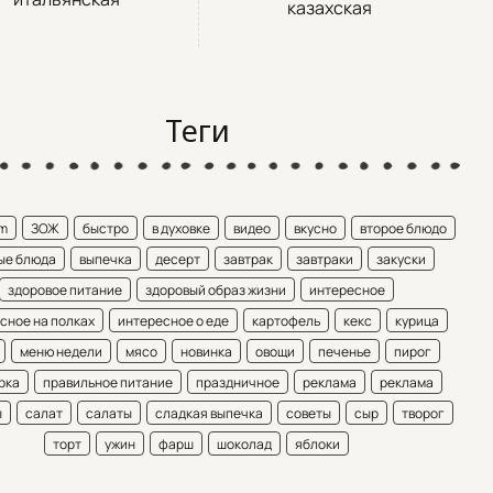
казахская
Теги
am
ЗОЖ
быстро
в духовке
видео
вкусно
второе блюдо
ые блюда
выпечка
десерт
завтрак
завтраки
закуски
здоровое питание
здоровый образ жизни
интересное
сное на полках
интересное о еде
картофель
кекс
курица
меню недели
мясо
новинка
овощи
печенье
пирог
рка
правильное питание
праздничное
реклама
реклама
ы
салат
салаты
сладкая выпечка
советы
сыр
творог
торт
ужин
фарш
шоколад
яблоки