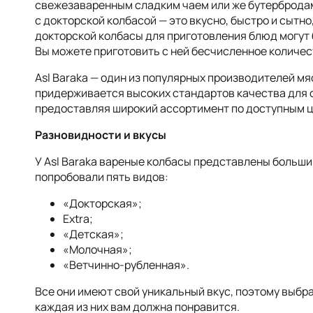
свежезаваренным сладким чаем или же бутербродам
с докторской колбасой — это вкусно, быстро и сытн
докторской колбасы для приготовления блюд могут 
Вы можете приготовить с ней бесчисленное количес
Asl Baraka — один из популярных производителей м
придерживается высоких стандартов качества для с
предоставляя широкий ассортимент по доступным 
Разновидности и вкусы
У Asl Baraka вареные колбасы представлены больши
попробовали пять видов:
«Докторская»;
Extra;
«Детская»;
«Молочная»;
«Ветчинно-рубленная».
Все они имеют свой уникальный вкус, поэтому выбра
каждая из них вам должна понравится.