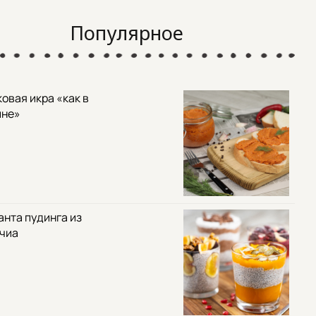
Популярное
овая икра «как в
ине»
анта пудинга из
 чиа