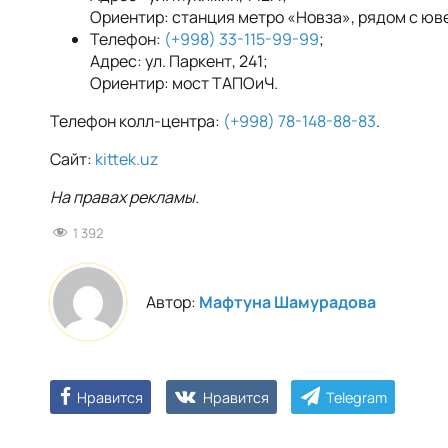
Ориентир: станция метро «Новза», рядом с юве
Телефон:
(+998) 33-115-99-99
;
Адрес: ул. Паркент, 241;
Ориентир: мост ТАПОиЧ.
Телефон колл-центра:
(+998) 78-148-88-83
.
Сайт:
kittek.uz
На правах рекламы.
1 392
Автор:
Мафтуна Шамурадова
Нравится
Нравится
Telegram