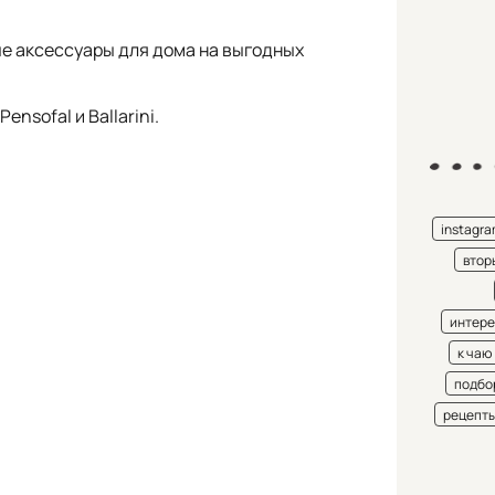
ые аксессуары для дома на выгодных
nsofal и Ballarini.
instagr
втор
интере
к чаю
подбо
рецепт