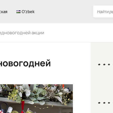
ская
Oʻzbek
редновогодней акции
дновогодней