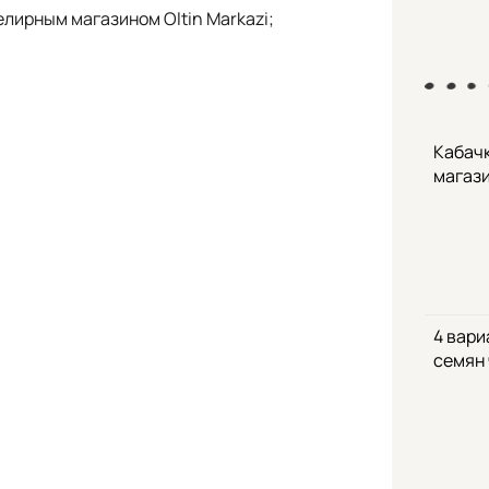
лирным магазином Oltin Markazi;
Кабачк
магаз
4 вари
семян