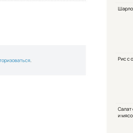
Шарло
Рис с 
торизоваться
.
Салат
и мяс