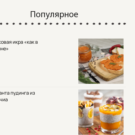
Популярное
овая икра «как в
ине»
анта пудинга из
 чиа