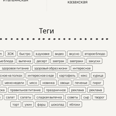
казахская
Теги
am
ЗОЖ
быстро
в духовке
видео
вкусно
второе блюдо
ые блюда
выпечка
десерт
завтрак
завтраки
закуски
здоровое питание
здоровый образ жизни
интересное
сное на полках
интересное о еде
картофель
кекс
курица
меню недели
мясо
новинка
овощи
печенье
пирог
рка
правильное питание
праздничное
реклама
реклама
ы
салат
салаты
сладкая выпечка
советы
сыр
творог
торт
ужин
фарш
шоколад
яблоки