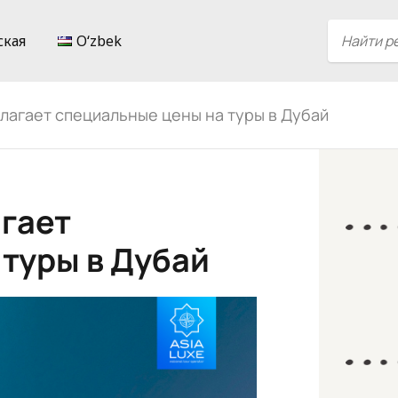
ская
Oʻzbek
едлагает специальные цены на туры в Дубай
агает
туры в Дубай