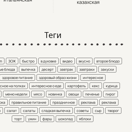
казахская
Теги
am
ЗОЖ
быстро
в духовке
видео
вкусно
второе блюдо
ые блюда
выпечка
десерт
завтрак
завтраки
закуски
здоровое питание
здоровый образ жизни
интересное
сное на полках
интересное о еде
картофель
кекс
курица
меню недели
мясо
новинка
овощи
печенье
пирог
рка
правильное питание
праздничное
реклама
реклама
ы
салат
салаты
сладкая выпечка
советы
сыр
творог
торт
ужин
фарш
шоколад
яблоки