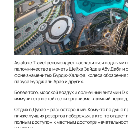
Asialuxe Travel рекомендует насладиться водными 
паломничество в мечеть Шейха Зайда в Абу Даби и 
фоне знаменитых Бурдж-Халифа, колеса обозрения 
паруса Бурдж аль Араб и других.
Более того, морской воздух и солнечный витамин D 
иммунитета и стойкости организма в зимний период,
Отдых в Дубае – разносторонний. Кому-то по душе 
пляже лучших резортов побережья, а кто-то отдаст
полным доступом к местным достопримечательност