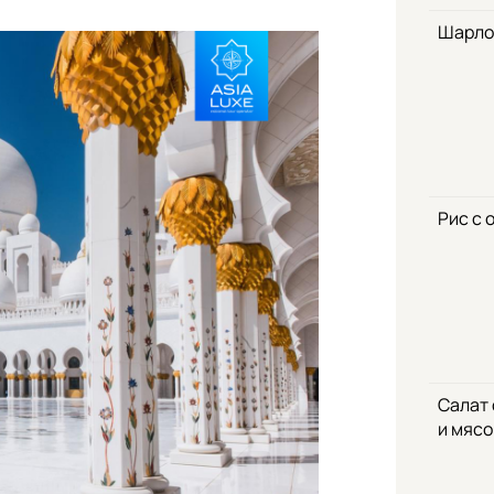
Шарло
Рис с 
Салат
и мяс