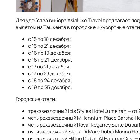
Для удобства выбора Asialuxe Travel предлагает по
вылетом из Ташкента в городские и курортные отел
с 15 по 18 декабря;
с 15 по 21 декабря;
с 16 по 19 декабря;
с 16 по 21 декабря;
с 17 по 21 декабря;
с 17 по 23 декабря;
с 18 по 24 декабря;
с 19 по 25 декабря.
Городские отели:
трехзвездочный Ibis Styles Hotel Jumeirah — от 
четырехзвездочный Millennium Place Barsha Hei
четырехзвездочный Royal Regency Suite Dubai Ma
пятизвездочный Stella Di Mare Dubai Marina Hote
пятизвездочный Hilton Dubai, Al Habtoor City — 