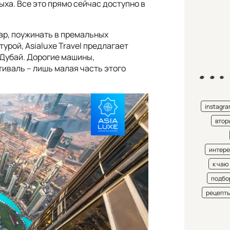
ыха. Все это прямо сейчас доступно в
ар, поужинать в премальных
рой, Asialuxe Travel предлагает
 Дубай. Дорогие машины,
иваль – лишь малая часть этого
instagr
втор
интере
к чаю
подбо
рецепт