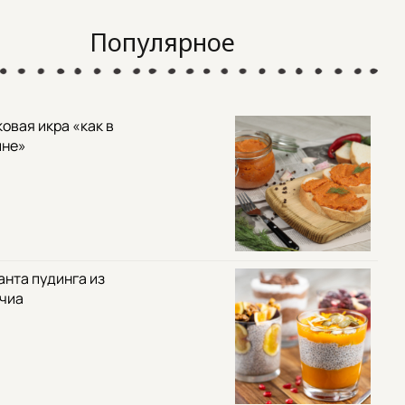
Популярное
овая икра «как в
ине»
анта пудинга из
 чиа