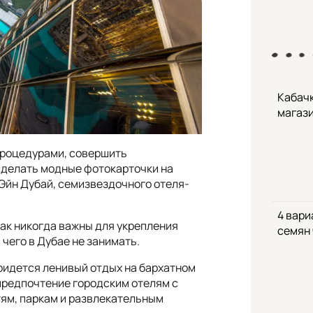
Кабачк
магаз
процедурами, совершить
сделать модные фотокарточки на
Эйн Дубай, семизвездочного отеля-
4 вари
как никогда важны для укрепления
семян
 чего в Дубае не занимать.
придется ленивый отдых на бархатном
 предпочтение городским отелям с
ям, паркам и развлекательным