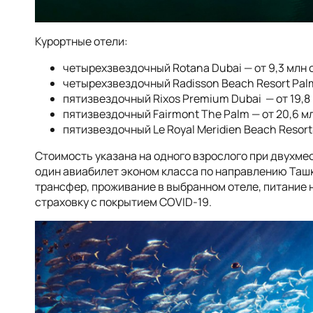
Курортные отели:
четырехзвездочный Rotana Dubai — от 9,3 млн 
четырехзвездочный Radisson Beach Resort Palm
пятизвездочный Rixos Premium Dubai — от 19,8
пятизвездочный Fairmont The Palm — от 20,6 м
пятизвездочный Le Royal Meridien Beach Resort
Стоимость указана на одного взрослого при двухме
один авиабилет эконом класса по направлению Ташк
трансфер, проживание в выбранном отеле, питание 
страховку с покрытием COVID-19.